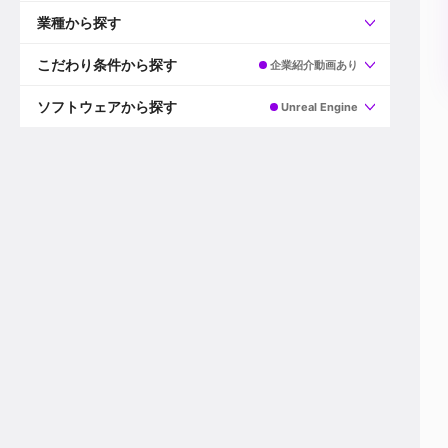
すべて
プロデューサー
業種から探す
プロダクションマネージャー
ディレクター
すべて
ビデオグラファー
映画/ドラマ
こだわり条件から探す
企業紹介動画あり
エディター
広告映像(TV/WEB)
モーショングラファー
インハウス動画
すべて
カラリスト
企業VP
AI
ソフトウェアから探す
Unreal Engine
3DCGデザイナー
XR(AR/VR/MR)
企業紹介動画あり
コンポジター
CG/アニメーション
スタートアップ・ベンチャー
すべて
VFXアーティスト
PV/MV
上場企業
Premiere Pro
カメラマン
ライブ映像/空間演出
自社プロダクトを持つ
After Effects
配信オペレーター
デジタルサイネージ
海外拠点あり
Media Composer
ミキサー
動画投稿
土日祝休み
DaVinci Resolve
デザイナー
ライブ配信
年間休日120日以上
Flame
営業
テレビ番組
ワークライフバランス
Fusion
デスク
インターネット放送局
リモートワーク可
Final Cut Proシリーズ
プランナー
その他
東京以外の勤務地
EDIUS Pro
その他
年収600万円以上
Nuke
産休・育休制度あり
Cinema 4D
チームで20代が活躍
Blender
20代におすすめ
Houdini
30代におすすめ
Maya
40代におすすめ
3ds Max
未経験者歓迎
Shade3D
マネージャー採用
ZBrush
新規事業立ち上げメンバー
Animate
3名以上採用予定
Live2D
語学力を活かせる
Unreal Engine
ADからのキャリアステップ
Unity
Photoshop
Illustrator
Indesign
その他