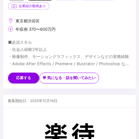
企業紹介動画あり
東京都渋谷区
年収例 370〜600万円
■必須スキル
・社会人経験2年以上
・映像制作、モーショングラフィックス、デザインなどの実務経験
・Adobe After Effects / Premiere / Illustrator / Photoshop など
の基本操作
■歓迎スキル
・ポートフォリオの提出が可能な方
・映像ディレクション経験
応募する
💬 気になる・話を聞いてみたい
・3DCGソフト（Cinema 4D / Blender など）の使用経験
・ブランディングやコンセプト設計への興味
・クライアントワークの経験
...
募集開始日 : 2025年12月16日
自分で考え、試し、改善し続ける姿勢を大切にしています。
ポートフォリオは、映像作品だけでなく制作過程や思考が分かる資
料も歓迎します。