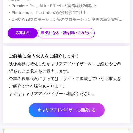
・Premiere Pro、After Effectsの実務経験2年以上
・Photoshop、Illustratorの実務経験2年以上
・CMやWEBプロモーション等のプロモーション動画の編集実務経
験
■歓迎スキル
・マーケターやデザイナーと共に協力しつつ、目標達成のためへの
★映像制作において何らかの強みや得意領域をお持ちの方
応募する
💬 気になる・話を聞いてみたい
主体的に動ける行動力とコミュニケーション能力
・動画コンテンツの制作ディレクションの経験
・論理性と客観性を持ちながら、動画の提案/実施する力
・SNSマーケティング等のプロモーション経験
・解析ツールを用いた定量データなどインサイトを捉えたクリエイ
...
ご経験に合う求人をご紹介します！
ティブ改善経験
映像業界に特化したキャリアアドバイザーが、ご経験やご希
・映像制作会社勤務の経験
望をもとに求人をご案内します。
企業の募集状況によっては、サイトに掲載していない求人を
ご紹介できる場合もあります。
まずはキャリアアドバイザーへ相談ください。
キャリアアドバイザーに相談する