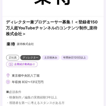
ディレクター兼プロデューサー募集！＜登録者150
万人超YouTubeチャンネルのコンテンツ制作_楽待
株式会社＞
楽待株式会社
正社員
ディレクター
土日祝休み
年間休日120日以上
企業紹介動画あり
東京都中央区八丁堀
年収例 832〜1312万円
■必須条件
・映像制作／編集の実務経験3年以上
・視聴者を第一に考えるスタンスがある方