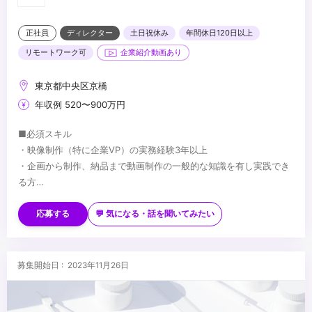
正社員
ディレクター
土日祝休み
年間休日120日以上
リモートワーク可
企業紹介動画あり
東京都中央区京橋
年収例 520〜900万円
■必須スキル
・映像制作（特に企業VP）の実務経験3年以上
・企画から制作、納品まで動画制作の一般的な知識を有し実践でき
る方
・2D, 3Dを駆使したモーショングラフィックスの制作スキルに長け
■歓迎スキル
た方
・プロジェクションマッピングやインタラクティブなどの体験型コ
応募する
💬 気になる・話を聞いてみたい
・顧客の要件を理解し自らアイデアを生み出し制作できる方
ンテンツ、メディアアートに関する知識・実務経験
・パートナーと協業しディレクションできる方
・イラスト制作やアニメーション制作に関する知識・実務経験
・クライアントとの直接的なコミュニケーションを厭わず、自ら交
・撮影に関する知識・実務経験
■求める人物像
募集開始日 : 2023年11月26日
渉しディレクションできる方
・Cinema4D
・一般的な映像制作のみならず、メディアアートをはじめとする体
・職種の異なる社内外のメンバーとともに協力し合い仕事ができる
験型コンテンツにも興味のある方
方
・イベントや人と人が出会う場づくりが好きな方