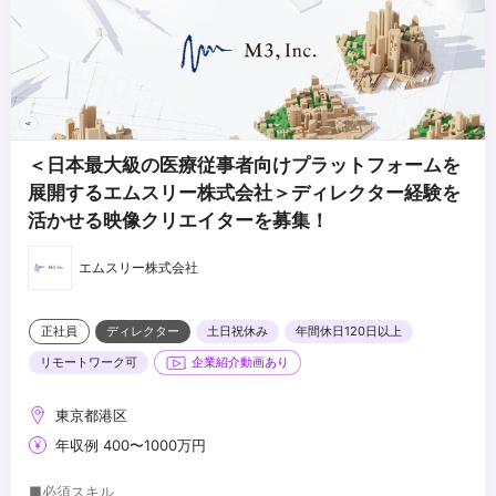
【求めるソフトウェアスキル】
・何にでも自分なりの楽しみを見つけ、主体的に取り組める方
...
・Adobe Premire（MUST）
・型に固執せず、柔軟に対応し、新しい物を生み出していける方
・Adobe After Effects（MUST）
・プロフェッショナルとして、業務や業績への責任感が強い方
・複雑な情報を整理し適切にアウトプットできる方
＜日本最大級の医療従事者向けプラットフォームを
展開するエムスリー株式会社＞ディレクター経験を
活かせる映像クリエイターを募集！
エムスリー株式会社
正社員
ディレクター
土日祝休み
年間休日120日以上
リモートワーク可
企業紹介動画あり
東京都港区
年収例 400〜1000万円
■必須スキル