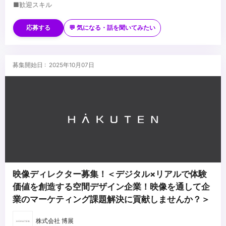
■歓迎スキル
・Premiere Proの操作ができる方
・After Effects の操作ができる方
応募する
💬 気になる・話を聞いてみたい
・プロデューサー、TV番組ディレクター、CMディレクターなどの
経験
...
・撮影やデザイン（ロゴ制作など）の経験
募集開始日 : 2025年10月07日
・取材先との関係性を築くコミュニケーション力
映像ディレクター募集！＜デジタル×リアルで体験
価値を創造する空間デザイン企業！映像を通して企
業のマーケティング課題解決に貢献しませんか？＞
株式会社 博展