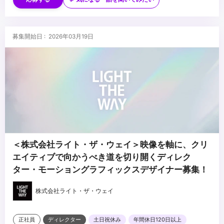
・論理性と客観性を持ちながら、動画の提案/実施する力
・動画コンテンツの制作ディレクションの経験
・ユーザーの反応を見ながら柔軟に対応できる適応力
・解析ツールを用いた定量データなどインサイトを捉えたクリエイ
ティブ改善経験
■求める人物像
募集開始日 : 2026年03月19日
・Premiere、AfterEfectsの実務経験5年以上
・AI活用や生産性向上に対して意欲的に取り組める方
・Photoshop、Illustratorの実務経験5年以上
・課題解決、価値創造に対して意欲的に取り組める方
・サービス、アプリ、広告、AIなどの最新技術や知識を積極的にイ
ンプット、活用できる方
...
＜株式会社ライト・ザ・ウェイ＞映像を軸に、クリ
エイティブで向かうべき道を切り開くディレク
ター・モーショングラフィックスデザイナー募集！
株式会社ライト・ザ・ウェイ
正社員
ディレクター
土日祝休み
年間休日120日以上