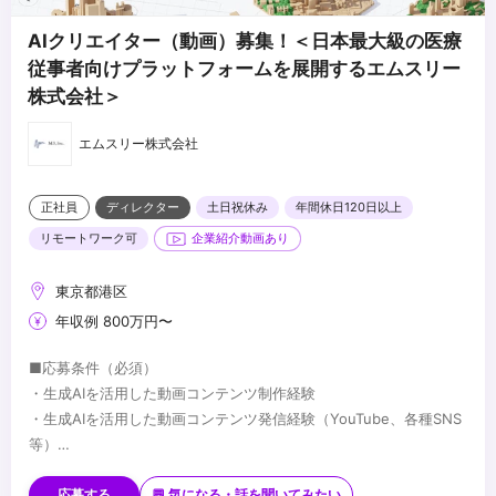
AIクリエイター（動画）募集！＜日本最大級の医療
従事者向けプラットフォームを展開するエムスリー
株式会社＞
エムスリー株式会社
正社員
ディレクター
土日祝休み
年間休日120日以上
リモートワーク可
企業紹介動画あり
東京都港区
年収例 800万円〜
■応募条件（必須）
・生成AIを活用した動画コンテンツ制作経験
・生成AIを活用した動画コンテンツ発信経験（YouTube、各種SNS
等）
・マーケターやデザイナーと共に協力しつつ、目標達成のためへの
■応募条件（できれば）
主体的に動ける行動力とコミュニケーション能力
・SNSマーケティング等のプロモーション経験
応募する
💬 気になる・話を聞いてみたい