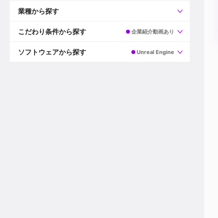
すべて
プロデューサー
業種から探す
プロダクションマネージャー
ディレクター
すべて
ビデオグラファー
映画/ドラマ
こだわり条件から探す
企業紹介動画あり
エディター
広告映像(TV/WEB)
モーショングラファー
インハウス動画
すべて
カラリスト
企業VP
AI
ソフトウェアから探す
Unreal Engine
3DCGデザイナー
XR(AR/VR/MR)
企業紹介動画あり
コンポジター
CG/アニメーション
スタートアップ・ベンチャー
すべて
VFXアーティスト
PV/MV
上場企業
Premiere Pro
カメラマン
ライブ映像/空間演出
自社プロダクトを持つ
After Effects
配信オペレーター
デジタルサイネージ
海外拠点あり
Media Composer
ミキサー
動画投稿
土日祝休み
DaVinci Resolve
デザイナー
ライブ配信
年間休日120日以上
Flame
営業
テレビ番組
ワークライフバランス
Fusion
デスク
インターネット放送局
リモートワーク可
Final Cut Proシリーズ
プランナー
その他
東京以外の勤務地
EDIUS Pro
その他
年収600万円以上
Nuke
産休・育休制度あり
Cinema 4D
チームで20代が活躍
Blender
20代におすすめ
Houdini
30代におすすめ
Maya
40代におすすめ
3ds Max
未経験者歓迎
Shade3D
マネージャー採用
ZBrush
新規事業立ち上げメンバー
Animate
3名以上採用予定
Live2D
語学力を活かせる
Unreal Engine
ADからのキャリアステップ
Unity
Photoshop
Illustrator
Indesign
その他