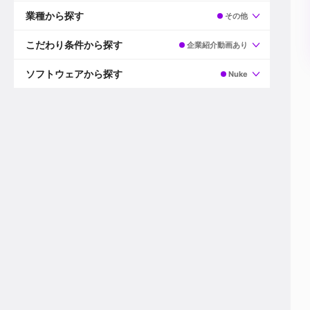
すべて
プロデューサー
業種から探す
その他
プロダクションマネージャー
ディレクター
すべて
ビデオグラファー
映画/ドラマ
こだわり条件から探す
企業紹介動画あり
エディター
広告映像(TV/WEB)
モーショングラファー
インハウス動画
すべて
カラリスト
企業VP
AI
ソフトウェアから探す
Nuke
3DCGデザイナー
XR(AR/VR/MR)
企業紹介動画あり
コンポジター
CG/アニメーション
スタートアップ・ベンチャー
すべて
VFXアーティスト
PV/MV
上場企業
Premiere Pro
カメラマン
ライブ映像/空間演出
自社プロダクトを持つ
After Effects
配信オペレーター
デジタルサイネージ
海外拠点あり
Media Composer
ミキサー
動画投稿
土日祝休み
DaVinci Resolve
デザイナー
ライブ配信
年間休日120日以上
Flame
営業
テレビ番組
ワークライフバランス
Fusion
デスク
インターネット放送局
リモートワーク可
Final Cut Proシリーズ
プランナー
その他
東京以外の勤務地
EDIUS Pro
その他
年収600万円以上
Nuke
産休・育休制度あり
Cinema 4D
チームで20代が活躍
Blender
20代におすすめ
Houdini
30代におすすめ
Maya
40代におすすめ
3ds Max
未経験者歓迎
Shade3D
マネージャー採用
ZBrush
新規事業立ち上げメンバー
Animate
3名以上採用予定
Live2D
語学力を活かせる
Unreal Engine
ADからのキャリアステップ
Unity
Photoshop
Illustrator
Indesign
その他