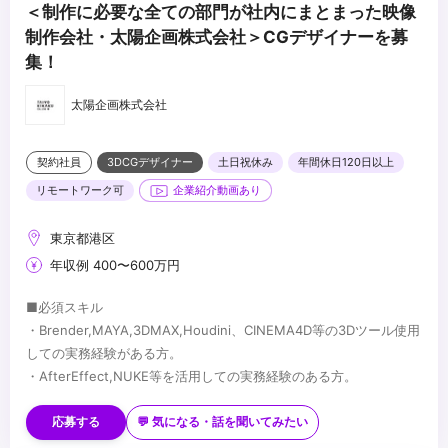
＜制作に必要な全ての部門が社内にまとまった映像
制作会社・太陽企画株式会社＞CGデザイナーを募
集！
太陽企画株式会社
契約社員
3DCGデザイナー
土日祝休み
年間休日120日以上
リモートワーク可
企業紹介動画あり
東京都港区
年収例 400〜600万円
■必須スキル
・Brender,MAYA,3DMAX,Houdini、CINEMA4D等の3Dツール使用
しての実務経験がある方。
・AfterEffect,NUKE等を活用しての実務経験のある方。
■歓迎スキル
・Unreal Engineの使用経験
応募する
💬 気になる・話を聞いてみたい
...