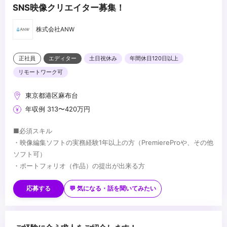
SNS映像クリエイター募集！
株式会社ANW
正社員
エディター
土日祝休み
年間休日120日以上
リモートワーク可
東京都港区麻布台
年収例 313〜420万円
■必須スキル
・映像編集ソフトの実務経験1年以上の方（PremiereProや、その他
ソフト可）
・ポートフォリオ（作品）の提出が出来る方
■歓迎スキル
・CGソフトの実務経験1年以上の方
応募する
💬 気になる・話を聞いてみたい
・Photoshop・Illustratorを使った画像素材やWEB制作の実務経験
・SNSマーケティング動画に関する実務経験
・撮影機材を使用した実務経験
...