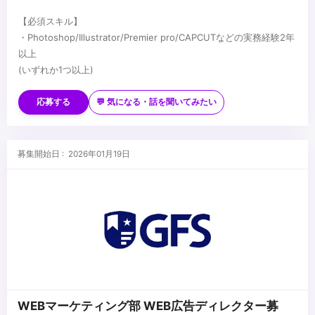
【必須スキル】
・Photoshop/Illustrator/Premier pro/CAPCUTなどの実務経験2年
以上
(いずれか1つ以上)
【歓迎スキル】
・SNS(Instagram/TikTok)を日常的に利用する方
応募する
💬 気になる・話を聞いてみたい
・美容・コスメ分野への高い興味
・WEBデザイン/クリエイティブ制作のお仕事が好きな方
・自分のデザインを通して世の中に商品を売る仕事をしたい方
...
募集開始日 : 2026年01月19日
・楽しく自分らしく働きたい方
・成長意欲をもってスキルアップしていきたい方
・自主的に学び、創造的な発想で新しい挑戦を楽しめる
・チームで協働し、目標達成に向けて主体的に行動できる方
・好奇心が強く探求心の強い方
・撮影や動画編集の好きな方
WEBマーケティング部 WEB広告ディレクター募