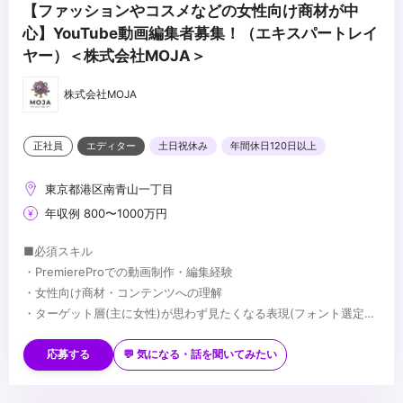
【ファッションやコスメなどの女性向け商材が中
心】YouTube動画編集者募集！（エキスパートレイ
ヤー）＜株式会社MOJA＞
株式会社MOJA
正社員
エディター
土日祝休み
年間休日120日以上
東京都港区南青山一丁目
年収例 800〜1000万円
■必須スキル
・PremiereProでの動画制作・編集経験
・女性向け商材・コンテンツへの理解
・ターゲット層(主に女性)が思わず見たくなる表現(フォント選定・
配色・リズム感)へのこだわり
■歓迎スキル
※応募時は、ポートフォリオor制作物のURLのご提出をお願いしま
・PhotoshopやIllustratorを用いたデザイン経験がある方
応募する
💬 気になる・話を聞いてみたい
す
・AfterEffectsの使用経験がある方
※未経験、またはスクール課題のみの作品は、恐れ入りますが対象
・美容・ファッションに興味関心がある方