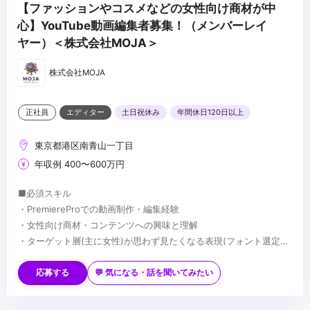
【ファッションやコスメなどの女性向け商材が中
心】YouTube動画編集者募集！（メンバーレイ
ヤー）＜株式会社MOJA＞
株式会社MOJA
正社員
エディター
土日祝休み
年間休日120日以上
東京都港区南青山一丁目
年収例 400〜600万円
■必須スキル
・PremiereProでの動画制作・編集経験
・女性向け商材・コンテンツへの興味と理解
・ターゲット層(主に女性)が思わず見たくなる表現(フォント選定・
配色・リズム感)へのこだわり
■歓迎スキル
※応募時は、ポートフォリオor制作物のURLのご提出をお願いしま
・PhotoshopやIllustratorを用いたデザイン経験がある方
応募する
💬 気になる・話を聞いてみたい
す
・AfterEffectsの使用経験がある方
※未経験、またはスクール課題のみの作品は、恐れ入りますが対象
・美容・ファッションに興味関心がある方