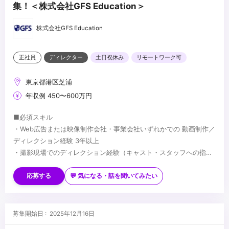
集！＜株式会社GFS Education＞
株式会社GFS Education
正社員
ディレクター
土日祝休み
リモートワーク可
東京都港区芝浦
年収例 450〜600万円
■必須スキル
・Web広告または映像制作会社・事業会社いずれかでの 動画制作／
ディレクション経験 3年以上
・撮影現場でのディレクション経験（キャスト・スタッフへの指示
出しなど）
■歓迎スキル
・編集者や制作会社への 編集指示・フィードバック の経験
・金融・教育・オンラインスクールなど無形商材の広告企画/制作経
応募する
💬 気になる・話を聞いてみたい
・YouTubeの企画立案、台本作成、編集経験
験
・Web広告のクリエイティブ企画/制作
・広告バナー/LPの企画、PDCA経験
...
募集開始日 : 2025年12月16日