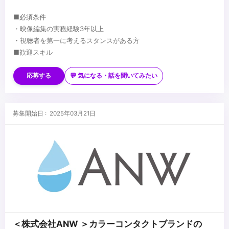
■必須条件
・映像編集の実務経験3年以上
・視聴者を第一に考えるスタンスがある方
■歓迎スキル
・Premiere Proの操作ができる方
・After Effects の操作ができる方
応募する
💬 気になる・話を聞いてみたい
・プロデューサー、TV番組ディレクター、CMディレクターなどの
経験
...
・撮影やデザイン（ロゴ制作など）の経験
募集開始日 : 2025年03月21日
・取材先との関係性を築くコミュニケーション力
＜株式会社ANW ＞カラーコンタクトブランドの