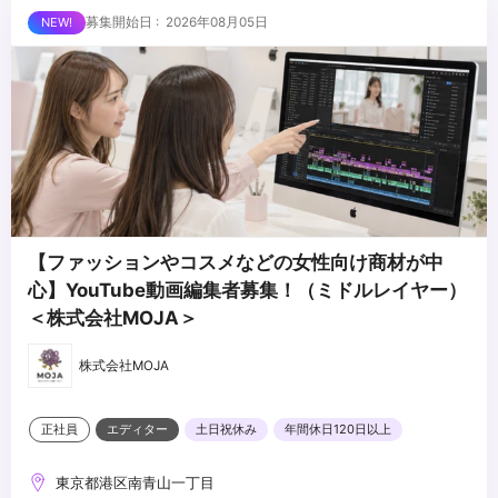
外とさせていただきます
■求める人物像
募集開始日 : 2026年08月05日
・制作する動画のクオリティに妥協しない方
・自ら仕事を取りに行き、プロフェッショナルとして成長する意欲
のある方
・責任感のある方
...
・周りのメンバーと協調・協業ができる方
【ファッションやコスメなどの女性向け商材が中
心】YouTube動画編集者募集！（ミドルレイヤー）
＜株式会社MOJA＞
株式会社MOJA
正社員
エディター
土日祝休み
年間休日120日以上
東京都港区南青山一丁目