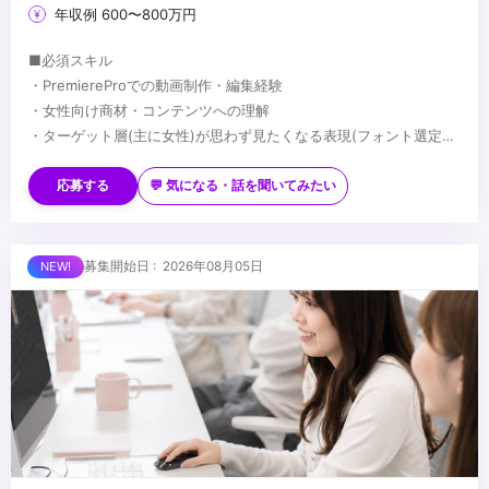
年収例 600〜800万円
■必須スキル
・PremiereProでの動画制作・編集経験
・女性向け商材・コンテンツへの理解
・ターゲット層(主に女性)が思わず見たくなる表現(フォント選定・
配色・リズム感)へのこだわり
■歓迎スキル
※応募時は、ポートフォリオor制作物のURLのご提出をお願いしま
・PhotoshopやIllustratorを用いたデザイン経験がある方
応募する
💬 気になる・話を聞いてみたい
す
・AfterEffectsの使用経験がある方
※未経験、またはスクール課題のみの作品は、恐れ入りますが対象
・美容・ファッションに興味関心がある方
外とさせていただきます
■求める人物像
募集開始日 : 2026年08月05日
・制作する動画のクオリティに妥協しない方
・自ら仕事を取りに行き、プロフェッショナルとして成長する意欲
のある方
・責任感のある方
...
・周りのメンバーと協調・協業ができる方