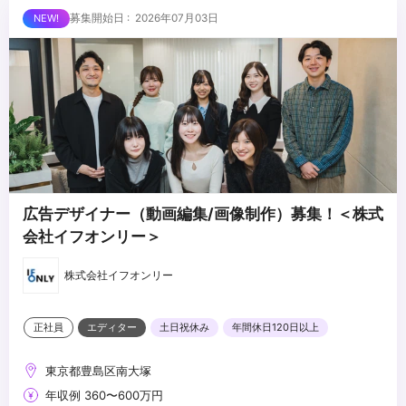
外とさせていただきます
■求める人物像
募集開始日 : 2026年07月03日
・制作する動画のクオリティに妥協しない方
・自ら仕事を取りに行き、プロフェッショナルとして成長する意欲
のある方
・責任感のある方
...
・周りのメンバーと協調・協業ができる方
広告デザイナー（動画編集/画像制作）募集！＜株式
会社イフオンリー＞
株式会社イフオンリー
正社員
エディター
土日祝休み
年間休日120日以上
東京都豊島区南大塚
年収例 360〜600万円