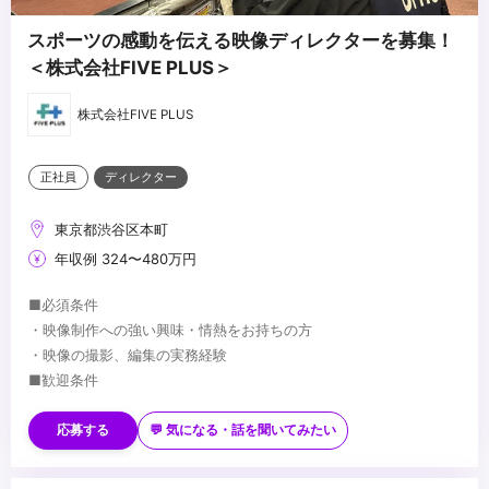
スポーツの感動を伝える映像ディレクターを募集！
＜株式会社FIVE PLUS＞
株式会社FIVE PLUS
正社員
ディレクター
東京都渋谷区本町
年収例 324〜480万円
■必須条件
・映像制作への強い興味・情熱をお持ちの方
・映像の撮影、編集の実務経験
■歓迎条件
・スポーツ、サッカーへの関心をお持ちの方
・映像、雑誌、WEB等のディレクション経験がある方
応募する
💬 気になる・話を聞いてみたい
...