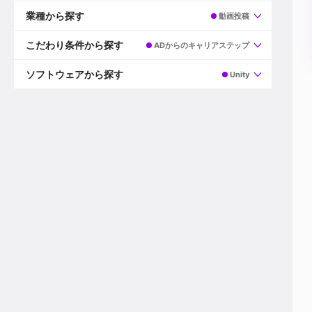
すべて
プロデューサー
業種から探す
動画投稿
プロダクションマネージャー
ディレクター
すべて
ビデオグラファー
映画/ドラマ
こだわり条件から探す
ADからのキャリアステップ
エディター
広告映像(TV/WEB)
モーショングラファー
インハウス動画
すべて
カラリスト
企業VP
AI
ソフトウェアから探す
Unity
3DCGデザイナー
XR(AR/VR/MR)
企業紹介動画あり
コンポジター
CG/アニメーション
スタートアップ・ベンチャー
すべて
VFXアーティスト
PV/MV
上場企業
Premiere Pro
カメラマン
ライブ映像/空間演出
自社プロダクトを持つ
After Effects
配信オペレーター
デジタルサイネージ
海外拠点あり
Media Composer
ミキサー
動画投稿
土日祝休み
DaVinci Resolve
デザイナー
ライブ配信
年間休日120日以上
Flame
営業
テレビ番組
ワークライフバランス
Fusion
デスク
インターネット放送局
リモートワーク可
Final Cut Proシリーズ
プランナー
その他
東京以外の勤務地
EDIUS Pro
その他
年収600万円以上
Nuke
産休・育休制度あり
Cinema 4D
チームで20代が活躍
Blender
20代におすすめ
Houdini
30代におすすめ
Maya
40代におすすめ
3ds Max
未経験者歓迎
Shade3D
マネージャー採用
ZBrush
新規事業立ち上げメンバー
Animate
3名以上採用予定
Live2D
語学力を活かせる
Unreal Engine
ADからのキャリアステップ
Unity
Photoshop
Illustrator
Indesign
その他