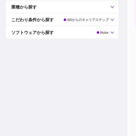
すべて
プロデューサー
業種から探す
プロダクションマネージャー
ディレクター
すべて
ビデオグラファー
映画/ドラマ
こだわり条件から探す
ADからのキャリアステップ
エディター
広告映像(TV/WEB)
モーショングラファー
インハウス動画
すべて
カラリスト
企業VP
AI
ソフトウェアから探す
Nuke
3DCGデザイナー
XR(AR/VR/MR)
企業紹介動画あり
コンポジター
CG/アニメーション
スタートアップ・ベンチャー
すべて
VFXアーティスト
PV/MV
上場企業
Premiere Pro
カメラマン
ライブ映像/空間演出
自社プロダクトを持つ
After Effects
配信オペレーター
デジタルサイネージ
海外拠点あり
Media Composer
ミキサー
動画投稿
土日祝休み
DaVinci Resolve
デザイナー
ライブ配信
年間休日120日以上
Flame
営業
テレビ番組
ワークライフバランス
Fusion
デスク
インターネット放送局
リモートワーク可
Final Cut Proシリーズ
プランナー
その他
東京以外の勤務地
EDIUS Pro
その他
年収600万円以上
Nuke
産休・育休制度あり
Cinema 4D
チームで20代が活躍
Blender
20代におすすめ
Houdini
30代におすすめ
Maya
40代におすすめ
3ds Max
未経験者歓迎
Shade3D
マネージャー採用
ZBrush
新規事業立ち上げメンバー
Animate
3名以上採用予定
Live2D
語学力を活かせる
Unreal Engine
ADからのキャリアステップ
Unity
Photoshop
Illustrator
Indesign
その他