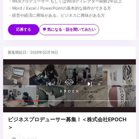
・WEBプロデューサー もしくはWEBディレクター経験2年以上
・Word / Excel / PowerPointの基本的な操作ができる方
・経営や経済に興味がある、ビジネスに興味がある方
【歓迎条件】
・lllustrator / Photoshop / Figma / Adobe XD / After Effects /
応募する
💬 気になる・話を聞いてみたい
Premierなどの実務経験がある方
・AIを活用できる方
...
募集開始日 : 2026年02月18日
ビジネスプロデューサー募集！＜株式会社EPOCH
＞