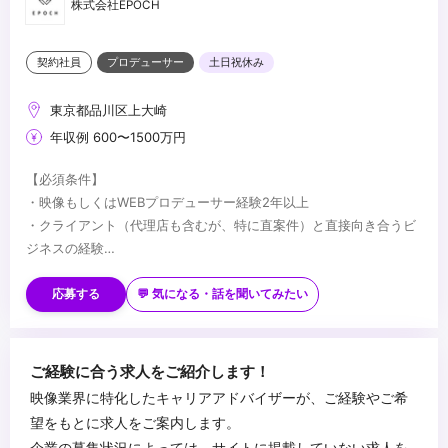
株式会社EPOCH
契約社員
プロデューサー
土日祝休み
東京都品川区上大崎
年収例 600〜1500万円
【必須条件】
・映像もしくはWEBプロデューサー経験2年以上
・クライアント（代理店も含むが、特に直案件）と直接向き合うビ
ジネスの経験
・見積りの作成経験（WEBの見積もり制作経験があれば尚可）
【歓迎条件】
・クライアントの視点に立って、改善策を考えることができる方
・経営経験がある方
応募する
💬 気になる・話を聞いてみたい
・人に対して優しく、人と接することが好きな方（クライアントに
・営業経験がある方
喜んで欲しい、悩んでいることを一緒に悩む、プロセスを一緒に過
・AIを活用できる方
ごすことで信用を築くなど）
...
ご経験に合う求人をご紹介します！
映像業界に特化したキャリアアドバイザーが、ご経験やご希
望をもとに求人をご案内します。
企業の募集状況によっては、サイトに掲載していない求人を