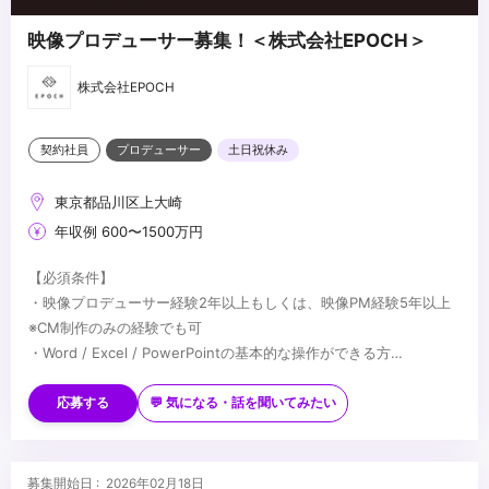
映像プロデューサー募集！＜株式会社EPOCH＞
株式会社EPOCH
契約社員
プロデューサー
土日祝休み
東京都品川区上大崎
年収例 600〜1500万円
【必須条件】
・映像プロデューサー経験2年以上もしくは、映像PM経験5年以上
※CM制作のみの経験でも可
・Word / Excel / PowerPointの基本的な操作ができる方
・Premier / Photoshopなどの映像ソフトの基本操作ができる方
【歓迎条件】
・WEBムービーの制作経験
応募する
💬 気になる・話を聞いてみたい
・クライアントとのコミュニケーション経験（代理店とのコミュニ
ケーション経験でも可）
...
募集開始日 : 2026年02月18日