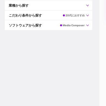
すべて
プロデューサー
業種から探す
プロダクションマネージャー
ディレクター
すべて
ビデオグラファー
映画/ドラマ
こだわり条件から探す
20代におすすめ
エディター
広告映像(TV/WEB)
モーショングラファー
インハウス動画
すべて
カラリスト
企業VP
AI
ソフトウェアから探す
Media Composer
3DCGデザイナー
XR(AR/VR/MR)
企業紹介動画あり
コンポジター
CG/アニメーション
スタートアップ・ベンチャー
すべて
VFXアーティスト
PV/MV
上場企業
Premiere Pro
カメラマン
ライブ映像/空間演出
自社プロダクトを持つ
After Effects
配信オペレーター
デジタルサイネージ
海外拠点あり
Media Composer
ミキサー
動画投稿
土日祝休み
DaVinci Resolve
デザイナー
ライブ配信
年間休日120日以上
Flame
営業
テレビ番組
ワークライフバランス
Fusion
デスク
インターネット放送局
リモートワーク可
Final Cut Proシリーズ
プランナー
その他
東京以外の勤務地
EDIUS Pro
その他
年収600万円以上
Nuke
産休・育休制度あり
Cinema 4D
チームで20代が活躍
Blender
20代におすすめ
Houdini
30代におすすめ
Maya
40代におすすめ
3ds Max
未経験者歓迎
Shade3D
マネージャー採用
ZBrush
新規事業立ち上げメンバー
Animate
3名以上採用予定
Live2D
語学力を活かせる
Unreal Engine
ADからのキャリアステップ
Unity
Photoshop
Illustrator
Indesign
その他