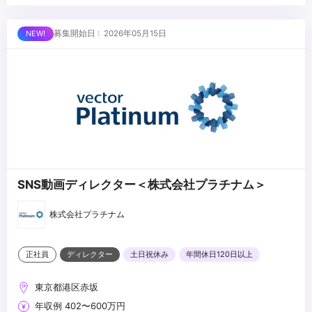
※動画編集スキルは歓迎しますが、本ポジションでは「編集者」で
◆動画やWeb、グラフィックコンテンツ企画立案・プロジェクトマ
はなく「企画・進行ディレクター」としての経験を重視していま
ネジメント等の経験者
【求める人材像】下記のどれかに当てはまる方
募集開始日 : 2026年05月15日
す。
◆SNSマーケティング支援・運用会社でのコンテンツディレクター
◆誠実且つ真面目で相手の気持ちを考えることができる方
のご経験
◆スタートアップベンチャーで働くことを楽しみながらモチベー
ション高く取り組める方
◆現状維持に甘えず、主体的に自らの仕事を創り出し、常に挑戦す
...
ることができる方
◆トレンドや旬のモノに敏感でアンテナが高い方
◆ここは誰にも負けない、という強みや特長をお持ちの方
SNS動画ディレクター＜株式会社プラチナム＞
株式会社プラチナム
正社員
ディレクター
土日祝休み
年間休日120日以上
東京都港区赤坂
年収例 402〜600万円