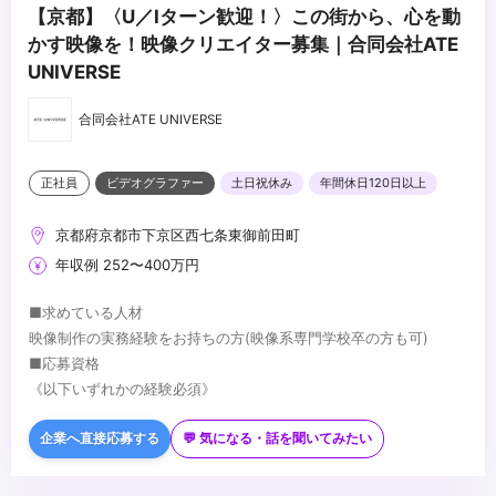
【京都】〈U／Iターン歓迎！〉この街から、心を動
かす映像を！映像クリエイター募集｜合同会社ATE
UNIVERSE
合同会社ATE UNIVERSE
正社員
ビデオグラファー
土日祝休み
年間休日120日以上
京都府京都市下京区西七条東御前田町
年収例 252〜400万円
■求めている人材
映像制作の実務経験をお持ちの方(映像系専門学校卒の方も可)
■応募資格
《以下いずれかの経験必須》
・PremierePro・AfterEffects等の編集ツール利用経験。
・Adobe Illustrator・Photoshop等のデザインソフトを使用できる
企業へ直接応募する
💬 気になる・話を聞いてみたい
方
《以下の方歓迎》
・撮影(ミラーレスカメラなど)の実務経験がある方。
・カラーグレーディングに興味がある方(DaVinciResolveなど興味