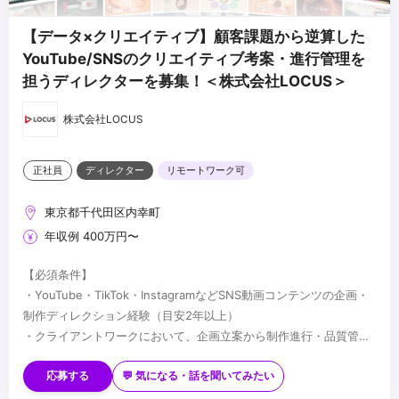
【データ×クリエイティブ】顧客課題から逆算した
YouTube/SNSのクリエイティブ考案・進行管理を
担うディレクターを募集！＜株式会社LOCUS＞
株式会社LOCUS
正社員
ディレクター
リモートワーク可
東京都千代田区内幸町
年収例 400万円〜
【必須条件】
・YouTube・TikTok・InstagramなどSNS動画コンテンツの企画・
制作ディレクション経験（目安2年以上）
・クライアントワークにおいて、企画立案から制作進行・品質管理
まで一貫して担当した経験
【出身イメージ】
・社内外のクリエイターをディレクションし、プロジェクトを推進
◆動画・Web等の制作会社もしくは広告代理店のクリエイティブ部
応募する
💬 気になる・話を聞いてみたい
した経験
門でのディレクター経験者