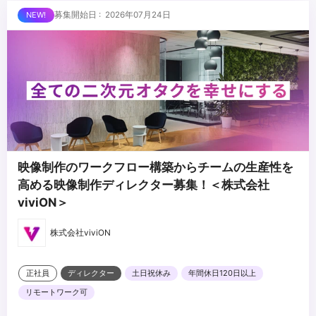
り扱い経験
...
募集開始日 : 2026年07月24日
・制作コストや費用感の把握および予算管理の経験
・タレントや社内外クリエイターと円滑に業務を進められるビジネ
スコミュニケーション能力
映像制作のワークフロー構築からチームの生産性を
高める映像制作ディレクター募集！＜株式会社
viviON＞
株式会社viviON
正社員
ディレクター
土日祝休み
年間休日120日以上
リモートワーク可