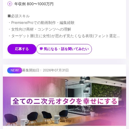
年収例 800〜1000万円
■必須スキル
・PremiereProでの動画制作・編集経験
・女性向け商材・コンテンツへの理解
・ターゲット層(主に女性)が思わず見たくなる表現(フォント選定・
配色・リズム感)へのこだわり
■歓迎スキル
※応募時は、ポートフォリオor制作物のURLのご提出をお願いしま
・PhotoshopやIllustratorを用いたデザイン経験がある方
応募する
💬 気になる・話を聞いてみたい
す
・AfterEffectsの使用経験がある方
※未経験、またはスクール課題のみの作品は、恐れ入りますが対象
・美容・ファッションに興味関心がある方
外とさせていただきます
■求める人物像
募集開始日 : 2026年07月31日
・制作する動画のクオリティに妥協しない方
・自ら仕事を取りに行き、プロフェッショナルとして成長する意欲
のある方
・責任感のある方
...
・周りのメンバーと協調・協業ができる方