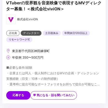
VTuberの世界観を音楽映像で表現するMVディレク
ター募集！＜株式会社viviON＞
株式会社viviON
正社員
ディレクター
土日祝休み
年間休日120日以上
リモートワーク可
東京都千代田区神田練塀町
年収例 350〜500万円
■必要な条件/経験
・企業または同人・個人制作におけるMVの企画・ディレクション
実務経験（目安：10本～の制作経験）
・選考時に提出可能なポートフォリオをお持ちで提出が可能なこと
・複数案件を同時に進行することができるマルチタスク能力
■望ましい経験/スキル
※選考結果やご実績に応じ、契約社員でのオファーとなる可能性が
・VTuber、ボカロ、歌ってみたなどインターネット音楽・二次元領
応募する
💬 気になる・話を聞いてみたい
あります（正社員登用制度あり）
域に関する深い知見や興味関心
・Adobe PhotoshopやIllustratorを用いた基本的な画像・素材の取