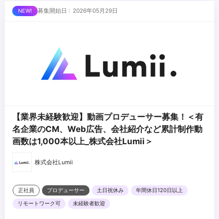
※ポートフォリオもしくは過去制作の映像作品の提出をお願いしま
がある方)
募集開始日 : 2026年05月29日
す。
・映像の制作全般にご興味がある方
・幅広い案件に挑戦したい方
...
・スタッフやお客様とコミュニケーションを取るのが好きな方
【業界未経験歓迎】動画プロデューサー募集！＜有
名企業のCM、Web広告、会社紹介など累計制作動
画数は1,000本以上_株式会社Lumii＞
株式会社Lumii
正社員
プロデューサー
土日祝休み
年間休日120日以上
リモートワーク可
未経験者歓迎