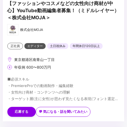
【ファッションやコスメなどの女性向け商材が中
心】YouTube動画編集者募集！（ミドルレイヤー）
＜株式会社MOJA＞
株式会社MOJA
正社員
エディター
土日祝休み
年間休日120日以上
東京都港区南青山一丁目
年収例 600〜800万円
■必須スキル
・PremiereProでの動画制作・編集経験
・女性向け商材・コンテンツへの理解
・ターゲット層(主に女性)が思わず見たくなる表現(フォント選定・
配色・リズム感)へのこだわり
■歓迎スキル
※応募時は、ポートフォリオor制作物のURLのご提出をお願いしま
・PhotoshopやIllustratorを用いたデザイン経験がある方
応募する
💬 気になる・話を聞いてみたい
す
・AfterEffectsの使用経験がある方
※未経験、またはスクール課題のみの作品は、恐れ入りますが対象
・美容・ファッションに興味関心がある方