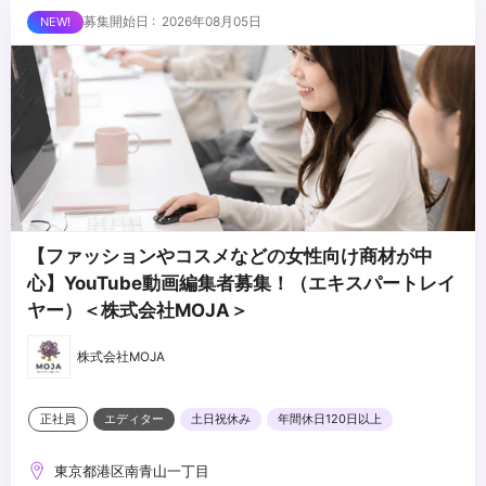
外とさせていただきます
■求める人物像
募集開始日 : 2026年08月05日
・制作する動画のクオリティに妥協しない方
・自ら仕事を取りに行き、プロフェッショナルとして成長する意欲
のある方
・責任感のある方
...
・周りのメンバーと協調・協業ができる方
【ファッションやコスメなどの女性向け商材が中
心】YouTube動画編集者募集！（エキスパートレイ
ヤー）＜株式会社MOJA＞
株式会社MOJA
正社員
エディター
土日祝休み
年間休日120日以上
東京都港区南青山一丁目