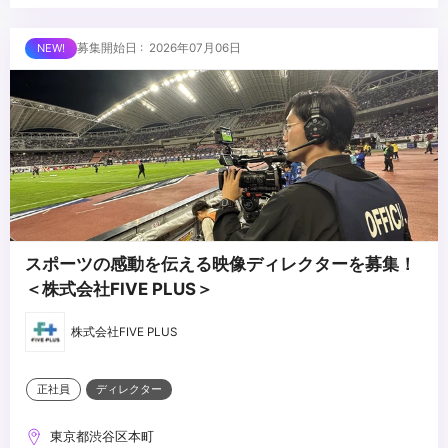
・アニメ・映画・キャラクターIP等の権利関係・商習慣への理解
・イベント・展示会・空間演出等の企画経験
■求める人物像
募集開始日 : 2026年07月06日
・CG・映像制作に関する基礎知識
・アニメ・漫画・映画等、エンターテインメントへの深い理解を持
つ方
・担当IPを自ら読み込み・理解した上で提案できる方
・IPの世界観を広げる視点で企画に取り組める方
...
スポーツの感動を伝える映像ディレクターを募集！
＜株式会社FIVE PLUS＞
株式会社FIVE PLUS
正社員
ディレクター
東京都渋谷区本町