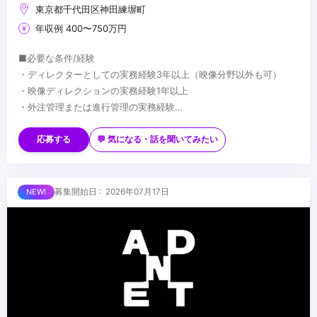
東京都千代田区神田練塀町
年収例 400〜750万円
■必要な条件/経験
・ディレクターとしての実務経験3年以上（映像分野以外も可）
・映像ディレクションの実務経験1年以上
・外注管理または進行管理の実務経験
・After Effectsを使用した実務経験
■望ましい経験/スキル
・生成AIを活用した業務効率化の経験
・モーショングラフィックスの制作経験
応募する
💬 気になる・話を聞いてみたい
・VTuber関連や二次元コンテンツ系の映像制作経験
・Premiere ProをはじめとするAdobeソフトウェアを横断的に扱え
るスキル
...
募集開始日 : 2026年07月17日
・スクリプティングやツール作成の経験（Python、JavaScript等）
・Notionを活用した業務管理やナレッジ管理の経験
・クリエイティブ視点でブランディングやマーケティングを意識し
事業成果にコミットした経験