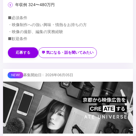
年収例 324〜480万円
■必須条件
・映像制作への強い興味・情熱をお持ちの方
・映像の撮影、編集の実務経験
■歓迎条件
・スポーツ、サッカーへの関心をお持ちの方
・映像、雑誌、WEB等のディレクション経験がある方
応募する
💬 気になる・話を聞いてみたい
...
募集開始日 : 2026年06月05日