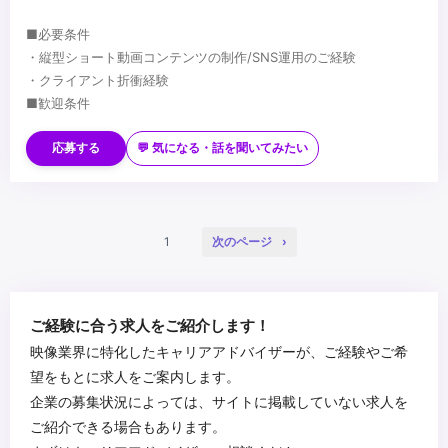
■必要条件
・縦型ショート動画コンテンツの制作/SNS運用のご経験
・クライアント折衝経験
■歓迎条件
・SNSマーケティングや広告業界でのディレクション経験
・動画制作（撮影・編集）の実務経験（capcutなどを使用）
応募する
💬 気になる・話を聞いてみたい
・Adobe Photoshop／Illustratorの使用経験
・クライアント提案・企画プレゼンの経験
＞＞求める人物像
・数値データを元にしたPDCA改善経験
・「映像が好き」で、見るだけでなく「作りたい」気持ちがある方
・YouTube／TikTokなどSNSコンテンツが好きで、日常的にトレン
1
次のページ
ドを追っている方
・手を動かしながら自分の手でアウトプットを生み出したいハンズ
...
オン志向の方
ご経験に合う求人をご紹介します！
・コミュニケーションを大事にしながら、チームで成果を出したい
映像業界に特化したキャリアアドバイザーが、ご経験やご希
方
望をもとに求人をご案内します。
・ビジネス視点で「数字」や「成果」にもコミットできる方
企業の募集状況によっては、サイトに掲載していない求人を
・自分のスキルを広げて、市場価値を高めたいと考えている方
ご紹介できる場合もあります。