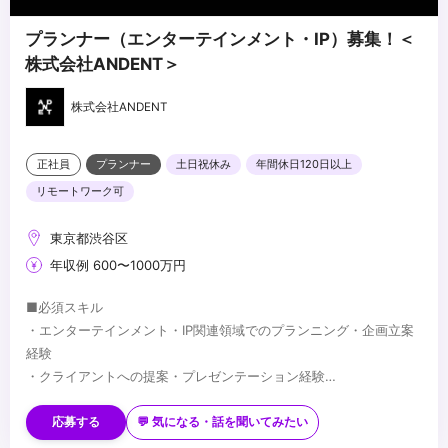
プランナー（エンターテインメント・IP）募集！＜
株式会社ANDENT＞
株式会社ANDENT
正社員
プランナー
土日祝休み
年間休日120日以上
リモートワーク可
東京都渋谷区
年収例 600〜1000万円
■必須スキル
・エンターテインメント・IP関連領域でのプランニング・企画立案
経験
・クライアントへの提案・プレゼンテーション経験
・複雑な要件を整理し、一つの企画にまとめる能力
■歓迎スキル
・広告代理店等でのエンターテインメント・IP案件のプランニング
応募する
💬 気になる・話を聞いてみたい
経験