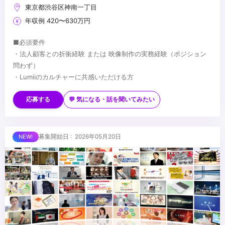
東京都渋谷区神南一丁目
年収例 420〜630万円
■必須要件
・法人顧客との折衝経験 または 映像制作の実務経験（ポジション
問わず）
・Lumiiのカルチャーに共感いただける方
■歓迎要件
・何らかのディレクション経験（業界不問）
応募する
💬 気になる・話を聞いてみたい
・動画／YouTubeに関する知見
・スタートアップ／ベンチャーでの就業経験
・変化を楽しめる方
■求める人物像
募集開始日 : 2026年05月20日
・自走できる方
・将来独立・起業を考えている方
・動画の専門スキルを身につけたい方
・信頼する仲間と働きたい方
...