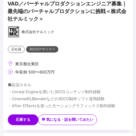
VAD／バーチャルプロダクションエンジニア募集｜
最先端のバーチャルプロダクションに挑戦＜株式会
社テルミック＞
株式会社テルミック
正社員
3DCGデザイナー
東京都台東区
年収例 500〜600万円
■必須スキル
・Unreal Engineを用いた3DCGコンテンツ制作経験
・Cinema4D,Blenderなどの3DCG制作ソフト使用経験
・After Effectsを使ったモーショングラフィックス制作経験
■歓迎スキル
・Davinci Resolve使用経験
応募する
💬 気になる・話を聞いてみたい
・LEDビジョン、カメラ、照明に関する知識・経験
・各種撮影機材の知識