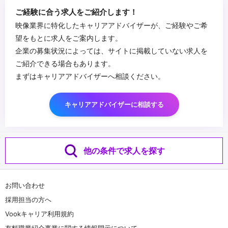
■求める人物像
ご経験に合う求人をご紹介します！
・バーチャル撮影（バーチャルプロダクション）をはじめとした新
映像業界に特化したキャリアアドバイザーが、ご経験やご希
しい技術に興味があり、トライ＆エラーできる方
望をもとに求人をご案内します。
・監督や撮影監督、美術部門などの各チームとの密な連携が可能で
企業の募集状況によっては、サイトに掲載していない求人を
あること（要コミュニケーションスキル）
...
ご紹介できる場合もあります。
・幅広い制作業務に柔軟に対応頂ける方
まずはキャリアアドバイザーへ相談ください。
キャリアアドバイザーに相談する
他の条件で求人を探す
お問い合わせ
採用担当の方へ
Vookキャリア利用規約
有料職業紹介事業に関する情報開示について