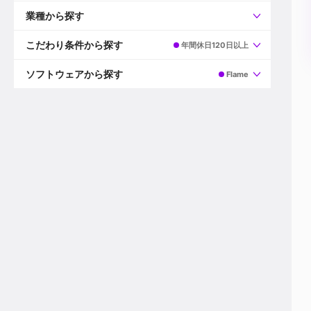
すべて
プロデューサー
業種から探す
プロダクションマネージャー
ディレクター
すべて
ビデオグラファー
映画/ドラマ
こだわり条件から探す
年間休日120日以上
エディター
広告映像(TV/WEB)
モーショングラファー
インハウス動画
すべて
カラリスト
企業VP
AI
ソフトウェアから探す
Flame
3DCGデザイナー
XR(AR/VR/MR)
企業紹介動画あり
コンポジター
CG/アニメーション
スタートアップ・ベンチャー
すべて
VFXアーティスト
PV/MV
上場企業
Premiere Pro
カメラマン
ライブ映像/空間演出
自社プロダクトを持つ
After Effects
配信オペレーター
デジタルサイネージ
海外拠点あり
Media Composer
ミキサー
動画投稿
土日祝休み
DaVinci Resolve
デザイナー
ライブ配信
年間休日120日以上
Flame
営業
テレビ番組
ワークライフバランス
Fusion
デスク
インターネット放送局
リモートワーク可
Final Cut Proシリーズ
プランナー
その他
東京以外の勤務地
EDIUS Pro
その他
年収600万円以上
Nuke
産休・育休制度あり
Cinema 4D
チームで20代が活躍
Blender
20代におすすめ
Houdini
30代におすすめ
Maya
40代におすすめ
3ds Max
未経験者歓迎
Shade3D
マネージャー採用
ZBrush
新規事業立ち上げメンバー
Animate
3名以上採用予定
Live2D
語学力を活かせる
Unreal Engine
ADからのキャリアステップ
Unity
Photoshop
Illustrator
Indesign
その他