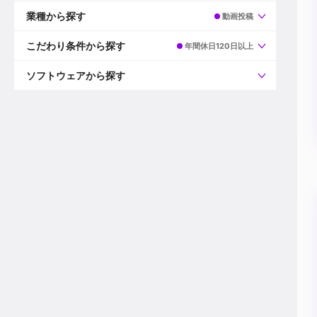
すべて
プロデューサー
業種から探す
動画投稿
プロダクションマネージャー
ディレクター
すべて
ビデオグラファー
映画/ドラマ
こだわり条件から探す
年間休日120日以上
エディター
広告映像(TV/WEB)
モーショングラファー
インハウス動画
すべて
カラリスト
企業VP
AI
ソフトウェアから探す
3DCGデザイナー
XR(AR/VR/MR)
企業紹介動画あり
コンポジター
CG/アニメーション
スタートアップ・ベンチャー
すべて
VFXアーティスト
PV/MV
上場企業
Premiere Pro
カメラマン
ライブ映像/空間演出
自社プロダクトを持つ
After Effects
配信オペレーター
デジタルサイネージ
海外拠点あり
Media Composer
ミキサー
動画投稿
土日祝休み
DaVinci Resolve
デザイナー
ライブ配信
年間休日120日以上
Flame
営業
テレビ番組
ワークライフバランス
Fusion
デスク
インターネット放送局
リモートワーク可
Final Cut Proシリーズ
プランナー
その他
東京以外の勤務地
EDIUS Pro
その他
年収600万円以上
Nuke
産休・育休制度あり
Cinema 4D
チームで20代が活躍
Blender
20代におすすめ
Houdini
30代におすすめ
Maya
40代におすすめ
3ds Max
未経験者歓迎
Shade3D
マネージャー採用
ZBrush
新規事業立ち上げメンバー
Animate
3名以上採用予定
Live2D
語学力を活かせる
Unreal Engine
ADからのキャリアステップ
Unity
Photoshop
Illustrator
Indesign
その他