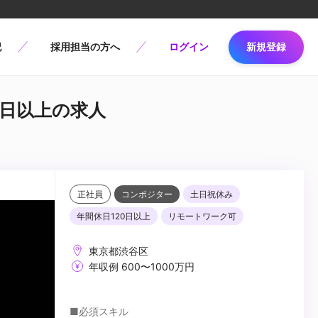
記
採用担当の方へ
ログイン
新規登録
20日以上の求人
正社員
コンポジター
土日祝休み
年間休日120日以上
リモートワーク可
東京都渋谷区
年収例 600〜1000万円
■必須スキル