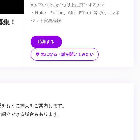
※以下いずれか1つ以上に該当する方※
・Nuke、Fusion、After Effects等でのコンポ
ジット実務経験
募集！
・撮影処理、VFX合成の基本知識と技術
■歓迎スキル
・映像制作パイプラインにおける合成工程の理解
・アニメ、実写、3D問わず、ハイエンド映像プ
応募する
ロジェクトでの実働経験
・AI生成素材のコンポジット経験
💬 気になる・話を聞いてみたい
・Unreal Engine、Unity等のゲームエンジンの使
■求める人物像
用経験
・新しい合成技術に挑戦し、AIと従来手法を融合
・Python等によるコンポジット自動化スクリプ
させた表現を追求したい方
ト作成経験
・技術的精度とアーティスティックな感性を両立
・アニメ制作現場での撮影処理実務経験
できる方
...
望をもとに求人をご案内します。
ご紹介できる場合もあります。