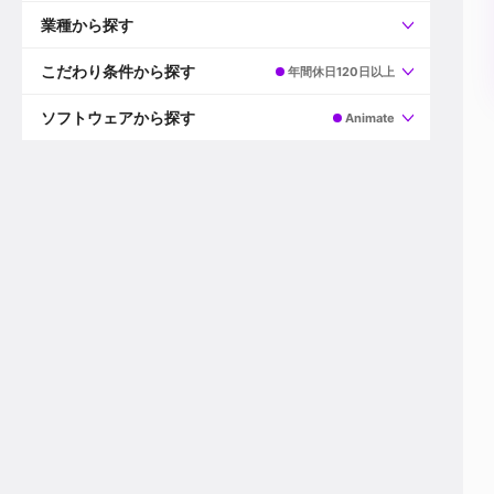
すべて
プロデューサー
業種から探す
プロダクションマネージャー
ディレクター
すべて
ビデオグラファー
映画/ドラマ
こだわり条件から探す
年間休日120日以上
エディター
広告映像(TV/WEB)
モーショングラファー
インハウス動画
すべて
カラリスト
企業VP
AI
ソフトウェアから探す
Animate
3DCGデザイナー
XR(AR/VR/MR)
企業紹介動画あり
コンポジター
CG/アニメーション
スタートアップ・ベンチャー
すべて
VFXアーティスト
PV/MV
上場企業
Premiere Pro
カメラマン
ライブ映像/空間演出
自社プロダクトを持つ
After Effects
配信オペレーター
デジタルサイネージ
海外拠点あり
Media Composer
ミキサー
動画投稿
土日祝休み
DaVinci Resolve
デザイナー
ライブ配信
年間休日120日以上
Flame
営業
テレビ番組
ワークライフバランス
Fusion
デスク
インターネット放送局
リモートワーク可
Final Cut Proシリーズ
プランナー
その他
東京以外の勤務地
EDIUS Pro
その他
年収600万円以上
Nuke
産休・育休制度あり
Cinema 4D
チームで20代が活躍
Blender
20代におすすめ
Houdini
30代におすすめ
Maya
40代におすすめ
3ds Max
未経験者歓迎
Shade3D
マネージャー採用
ZBrush
新規事業立ち上げメンバー
Animate
3名以上採用予定
Live2D
語学力を活かせる
Unreal Engine
ADからのキャリアステップ
Unity
Photoshop
Illustrator
Indesign
その他