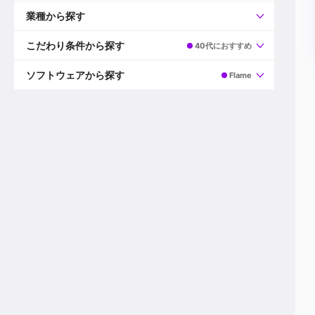
すべて
プロデューサー
業種から探す
プロダクションマネージャー
ディレクター
すべて
ビデオグラファー
映画/ドラマ
こだわり条件から探す
40代におすすめ
エディター
広告映像(TV/WEB)
モーショングラファー
インハウス動画
すべて
カラリスト
企業VP
AI
ソフトウェアから探す
Flame
3DCGデザイナー
XR(AR/VR/MR)
企業紹介動画あり
コンポジター
CG/アニメーション
スタートアップ・ベンチャー
すべて
VFXアーティスト
PV/MV
上場企業
Premiere Pro
カメラマン
ライブ映像/空間演出
自社プロダクトを持つ
After Effects
配信オペレーター
デジタルサイネージ
海外拠点あり
Media Composer
ミキサー
動画投稿
土日祝休み
DaVinci Resolve
デザイナー
ライブ配信
年間休日120日以上
Flame
営業
テレビ番組
ワークライフバランス
Fusion
デスク
インターネット放送局
リモートワーク可
Final Cut Proシリーズ
プランナー
その他
東京以外の勤務地
EDIUS Pro
その他
年収600万円以上
Nuke
産休・育休制度あり
Cinema 4D
チームで20代が活躍
Blender
20代におすすめ
Houdini
30代におすすめ
Maya
40代におすすめ
3ds Max
未経験者歓迎
Shade3D
マネージャー採用
ZBrush
新規事業立ち上げメンバー
Animate
3名以上採用予定
Live2D
語学力を活かせる
Unreal Engine
ADからのキャリアステップ
Unity
Photoshop
Illustrator
Indesign
その他