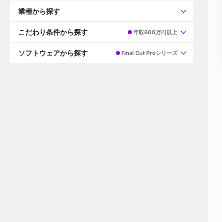
すべて
プロデューサー
業種から探す
プロダクションマネージャー
ディレクター
すべて
ビデオグラファー
映画/ドラマ
こだわり条件から探す
年収600万円以上
エディター
広告映像(TV/WEB)
モーショングラファー
インハウス動画
すべて
カラリスト
企業VP
AI
ソフトウェアから探す
Final Cut Proシリーズ
3DCGデザイナー
XR(AR/VR/MR)
企業紹介動画あり
コンポジター
CG/アニメーション
スタートアップ・ベンチャー
すべて
VFXアーティスト
PV/MV
上場企業
Premiere Pro
カメラマン
ライブ映像/空間演出
自社プロダクトを持つ
After Effects
配信オペレーター
デジタルサイネージ
海外拠点あり
Media Composer
ミキサー
動画投稿
土日祝休み
DaVinci Resolve
デザイナー
ライブ配信
年間休日120日以上
Flame
営業
テレビ番組
ワークライフバランス
Fusion
デスク
インターネット放送局
リモートワーク可
Final Cut Proシリーズ
プランナー
その他
東京以外の勤務地
EDIUS Pro
その他
年収600万円以上
Nuke
産休・育休制度あり
Cinema 4D
チームで20代が活躍
Blender
20代におすすめ
Houdini
30代におすすめ
Maya
40代におすすめ
3ds Max
未経験者歓迎
Shade3D
マネージャー採用
ZBrush
新規事業立ち上げメンバー
Animate
3名以上採用予定
Live2D
語学力を活かせる
Unreal Engine
ADからのキャリアステップ
Unity
Photoshop
Illustrator
Indesign
その他