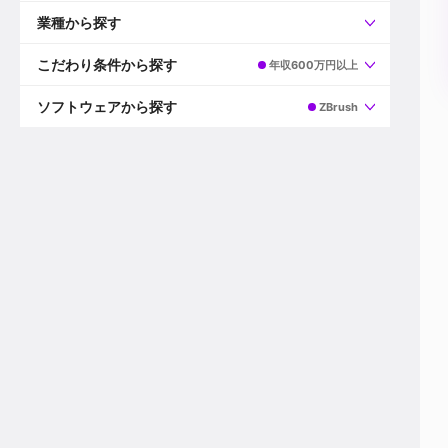
すべて
プロデューサー
業種から探す
プロダクションマネージャー
ディレクター
すべて
ビデオグラファー
映画/ドラマ
こだわり条件から探す
年収600万円以上
エディター
広告映像(TV/WEB)
モーショングラファー
インハウス動画
すべて
カラリスト
企業VP
AI
ソフトウェアから探す
ZBrush
3DCGデザイナー
XR(AR/VR/MR)
企業紹介動画あり
コンポジター
CG/アニメーション
スタートアップ・ベンチャー
すべて
VFXアーティスト
PV/MV
上場企業
Premiere Pro
カメラマン
ライブ映像/空間演出
自社プロダクトを持つ
After Effects
配信オペレーター
デジタルサイネージ
海外拠点あり
Media Composer
ミキサー
動画投稿
土日祝休み
DaVinci Resolve
デザイナー
ライブ配信
年間休日120日以上
Flame
営業
テレビ番組
ワークライフバランス
Fusion
デスク
インターネット放送局
リモートワーク可
Final Cut Proシリーズ
プランナー
その他
東京以外の勤務地
EDIUS Pro
その他
年収600万円以上
Nuke
産休・育休制度あり
Cinema 4D
チームで20代が活躍
Blender
20代におすすめ
Houdini
30代におすすめ
Maya
40代におすすめ
3ds Max
未経験者歓迎
Shade3D
マネージャー採用
ZBrush
新規事業立ち上げメンバー
Animate
3名以上採用予定
Live2D
語学力を活かせる
Unreal Engine
ADからのキャリアステップ
Unity
Photoshop
Illustrator
Indesign
その他