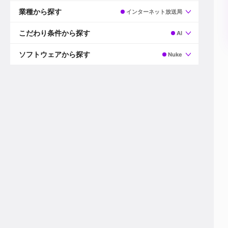
すべて
プロデューサー
業種から探す
インターネット放送局
プロダクションマネージャー
ディレクター
すべて
ビデオグラファー
映画/ドラマ
こだわり条件から探す
AI
エディター
広告映像(TV/WEB)
モーショングラファー
インハウス動画
すべて
カラリスト
企業VP
AI
ソフトウェアから探す
Nuke
3DCGデザイナー
XR(AR/VR/MR)
企業紹介動画あり
コンポジター
CG/アニメーション
スタートアップ・ベンチャー
すべて
VFXアーティスト
PV/MV
上場企業
Premiere Pro
カメラマン
ライブ映像/空間演出
自社プロダクトを持つ
After Effects
配信オペレーター
デジタルサイネージ
海外拠点あり
Media Composer
ミキサー
動画投稿
土日祝休み
DaVinci Resolve
デザイナー
ライブ配信
年間休日120日以上
Flame
営業
テレビ番組
ワークライフバランス
Fusion
デスク
インターネット放送局
リモートワーク可
Final Cut Proシリーズ
プランナー
その他
東京以外の勤務地
EDIUS Pro
その他
年収600万円以上
Nuke
産休・育休制度あり
Cinema 4D
チームで20代が活躍
Blender
20代におすすめ
Houdini
30代におすすめ
Maya
40代におすすめ
3ds Max
未経験者歓迎
Shade3D
マネージャー採用
ZBrush
新規事業立ち上げメンバー
Animate
3名以上採用予定
Live2D
語学力を活かせる
Unreal Engine
ADからのキャリアステップ
Unity
Photoshop
Illustrator
Indesign
その他