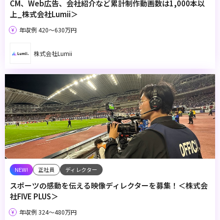
CM、Web広告、会社紹介など累計制作動画数は1,000本以
上_株式会社Lumii＞
年収例 420〜630万円
株式会社Lumii
正社員
ディレクター
スポーツの感動を伝える映像ディレクターを募集！＜株式会
社FIVE PLUS＞
年収例 324〜480万円