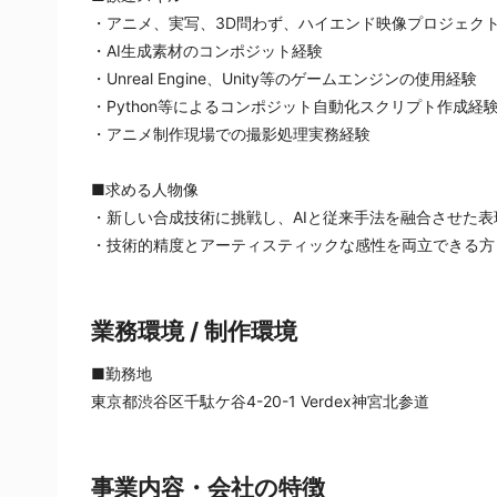
・アニメ、実写、3D問わず、ハイエンド映像プロジェク
・AI生成素材のコンポジット経験
・Unreal Engine、Unity等のゲームエンジンの使用経験
・Python等によるコンポジット自動化スクリプト作成経
・アニメ制作現場での撮影処理実務経験
■求める人物像	
・新しい合成技術に挑戦し、AIと従来手法を融合させた
・技術的精度とアーティスティックな感性を両立できる方
業務環境 / 制作環境
■勤務地	
東京都渋谷区千駄ケ谷4-20-1 Verdex神宮北参道
事業内容・会社の特徴