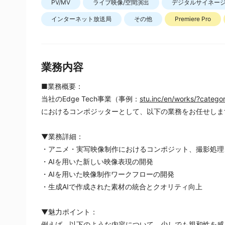
PV/MV
ライブ映像/空間演出
デジタルサイネー
インターネット放送局
その他
Premiere Pro
業務内容
■業務概要：
当社のEdge Tech事業（事例：
stu.inc/en/works/?categ
におけるコンポジッターとして、以下の業務をお任せしま
▼業務詳細：
・アニメ・実写映像制作におけるコンポジット、撮影処理、
・AIを用いた新しい映像表現の開発
・AIを用いた映像制作ワークフローの開発
・生成AIで作成された素材の統合とクオリティ向上
▼魅力ポイント：
例えば、以下のような内容について、少しでも親和性を感