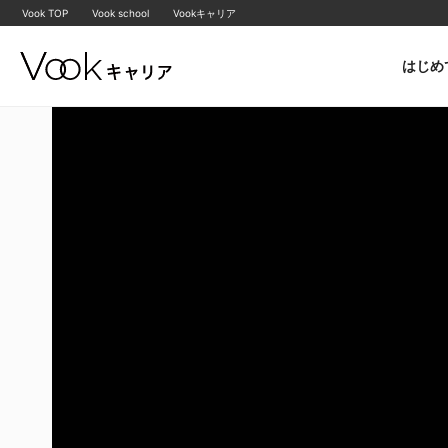
Vook TOP
Vook school
Vookキャリア
はじめ