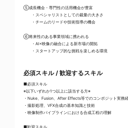
⑤成長機会・専門性の活用機会が豊富
　　・スペシャリストとしての裁量の大きさ
　　・チームのリードや技術指導の機会
⑥将来性のある事業領域に携われる
　　・AI×映像の融合による新市場の開拓
　　・スタートアップ的な挑戦を楽しめる環境
必須スキル / 歓迎するスキル
■必須スキル
※以下いずれか1つ以上に該当する方※
・Nuke、Fusion、After Effects等でのコンポジット実務
・撮影処理、VFX合成の基本知識と技術
・映像制作パイプラインにおける合成工程の理解
■歓迎スキル