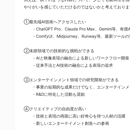
やりがいを感じていただけるのではないかと考えておりま
①最先端AI技術へアクセスしたい
　　・ChatGPT Pro、Claude Pro Max、Gemini
　　・ComfyUI、Midjourney、Runway等、最新ツ
②未踏領域での技術的な挑戦ができる
　　・AIと映像表現の融合による新しいワークフロー開発
　　・従来手法とAI技術の融合による表現の追求
③エンターテインメント領域での研究開発ができる
　　・事業の短期的な成果だけでなく、エンターテインメ
　　・R&Dに特化した活動も奨励
④クリエイティブの自由度が高い
　　・技術と表現の両面に高い好奇心を持つ人材の活躍
　　・新しいエンターテイメント創造への参画