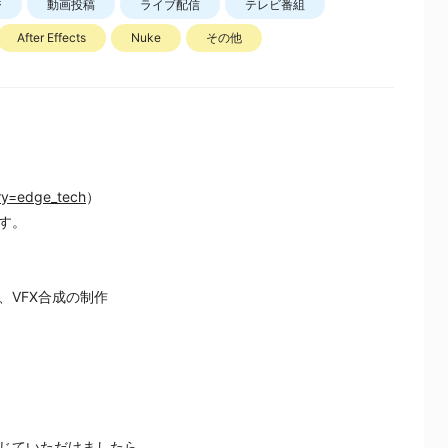
ジ
動画投稿
ライブ配信
テレビ番組
After Effects
Nuke
その他
ory=edge_tech
）
す。
VFX合成の制作
じていただけましたら、