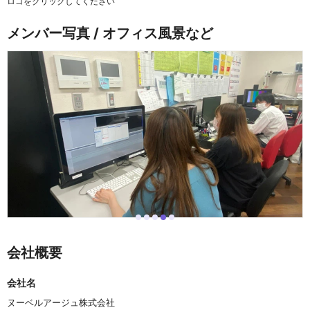
ロゴをクリックしてください
メンバー写真 / オフィス風景など
i
i
i
i
i
I
t
t
t
t
t
t
e
e
e
e
e
e
会社概要
m
m
m
m
m
m
0
1
2
3
4
4
o
会社名
f
5
ヌーベルアージュ株式会社