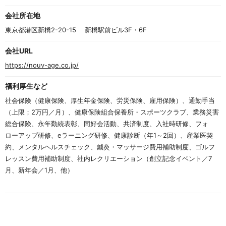
会社所在地
東京都港区新橋2-20-15 　新橋駅前ビル3F・6F
会社URL
https://nouv-age.co.jp/
福利厚生など
社会保険（健康保険、厚生年金保険、労災保険、雇用保険）、通勤手当
（上限；2万円／月）、健康保険組合保養所・スポーツクラブ、業務災害
総合保険、永年勤続表彰、同好会活動、共済制度、入社時研修、フォ
ローアップ研修、eラーニング研修、健康診断（年1～2回）、産業医契
約、メンタルヘルスチェック、鍼灸・マッサージ費用補助制度、ゴルフ
レッスン費用補助制度、社内レクリエーション（創立記念イベント／7
月、新年会／1月、他）