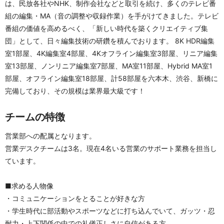
は、民放各社やNHK、制作会社などと取引を続け、多くのテレビ番
組の編集・MA（音の調整や収録作業）を手がけてきました。テレビ
番組の価値を高めるべく、「新しい時代を築くクリエイティブ集
団」として、日々編集技術の研鑽を積んでおります。 8K HDR編集
室1部屋、4K編集室4部屋、4Kオフライン編集室3部屋、リニア編集
室13部屋、ノンリニア編集室7部屋、MA室11部屋、Hybrid MA室1
部屋、オフライン編集室18部屋、計58部屋を六本木、渋谷、新橋に
完備しており、その規模は業界最大級です！
チームの特徴
営業部への配属となります。
営業デスクチームは3名。現在4名いる営業のサポート業務を担当し
ています。
■求める人物像
・コミュニケーションをとることが好きな方
・学生時代に部活動やスポーツなどに打ち込んでいて、ガッツ・忍
耐力・上下関係の中での礼儀正しさに自信がある方