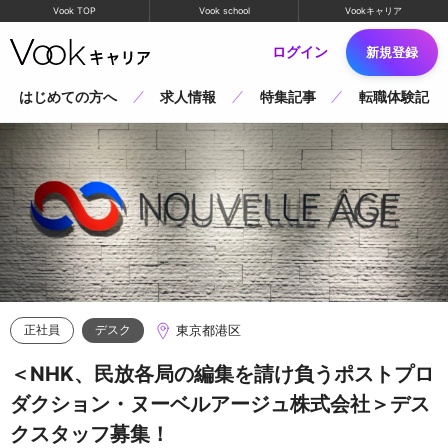
Vook TOP
Vook school
Vookキャリア
ログイン
新規登録
はじめての方へ
求人情報
特集記事
転職体験記
東京都港区
正社員
デスク
＜NHK、民放各局の編集を請け負うポストプロ
ダクション・ヌーベルアージュ株式会社＞デス
クスタッフ募集！