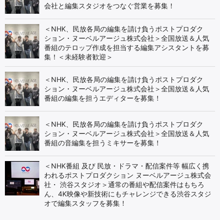
会社と編集スタジオをつなぐ営業を募集！
＜NHK、民放各局の編集を請け負うポストプロダク
ション・ヌーベルアージュ株式会社＞全国放送＆人気
番組のテロップ作成を担当する編集アシスタントを募
集！＜未経験者歓迎＞
＜NHK、民放各局の編集を請け負うポストプロダク
ション・ヌーベルアージュ株式会社＞全国放送＆人気
番組の編集を担うエディターを募集！
＜NHK、民放各局の編集を請け負うポストプロダク
ション・ヌーベルアージュ株式会社＞全国放送＆人気
番組の音編集を担うミキサーを募集！
＜NHK番組 及び 民放・ドラマ・配信案件等 幅広く携
われるポストプロダクション ヌーベルアージュ株式会
社・ 渋谷スタジオ＞通常の番組や配信案件はもちろ
ん、4K映像や新技術にもチャレンジできる渋谷スタジ
オで編集スタッフを募集！