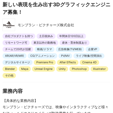
新しい表現を生み出す3Dグラフィックエンジニ
ア募集！
モンブラン・ピクチャーズ株式会社
自社プロダクトを持つ
土日祝休み
年間休日120日以上
リモートワーク可
東京以外の勤務地
産休・育休制度あり
チームで20代が活躍
映画/ドラマ
広告映像(TV/WEB)
企業VP
XR(AR/VR/MR)
CG/アニメーション
PV/MV
ライブ映像/空間演出
デジタルサイネージ
Premiere Pro
After Effects
Cinema 4D
Blender
Maya
Unreal Engine
Unity
Photoshop
Illustrator
その他
業務内容
【具体的な業務内容】
モンブラン・ピクチャーズでは、映像やインタラクティブなど様々