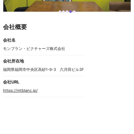
i
i
i
i
i
I
t
t
t
t
t
t
e
e
e
e
e
e
会社概要
m
m
m
m
m
m
0
1
2
3
4
4
o
会社名
f
5
モンブラン・ピクチャーズ株式会社
会社所在地
福岡県福岡市中央区高砂1-9-3　六月田ビル3F
会社URL
https://mtblanc.jp/