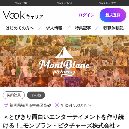
Vook TOP
Vook school
Vookキャリア
ログイン
新規登録
はじめての方へ
求人情報
特集記事
転職体験記
契約社員
その他
福岡県福岡市中央区高砂
年収例 360万円〜
＜とびきり面白いエンターテイメントを作り続
ける！_モンブラン・ピクチャーズ株式会社＞