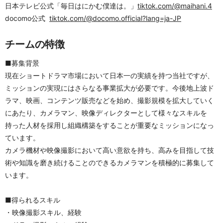
日本テレビ公式「毎日はにかむ僕達は。」
tiktok.com/@maihani.4
docomo公式  
tiktok.com/@docomo.official?lang=ja-JP
チームの特徴
■募集背景
現在ショートドラマ市場において日本一の実績を持つ当社ですが、
ミッションの実現にはさらなる事業拡大が必要です。今後地上波ド
ラマ、映画、コンテンツ販売などを始め、撮影規模を拡大していく
にあたり、カメラマン、映像ディレクターとして様々なスキルを
持った人材を採用し組織構築をすることが重要なミッションになっ
ています。
カメラ機材や映像撮影において高い意欲を持ち、高みを目指して技
術や知識を磨き続けることのできるカメラマンを積極的に募集して
います。
■得られるスキル
・映像撮影スキル、経験