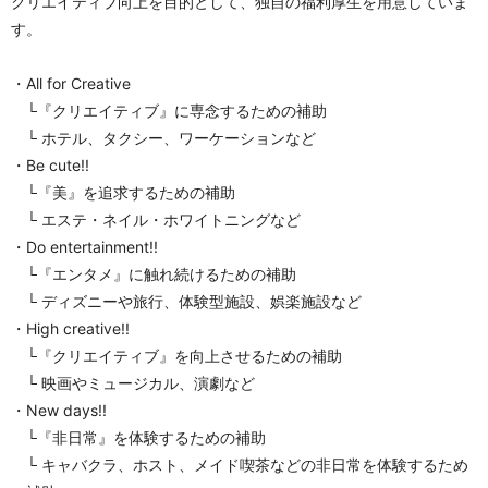
クリエイティブ向上を目的として、独自の福利厚生を用意していま
す。
・All for Creative
　└『クリエイティブ』に専念するための補助
　└ ホテル、タクシー、ワーケーションなど
・Be cute!!
　└『美』を追求するための補助
　└ エステ・ネイル・ホワイトニングなど
・Do entertainment!!
　└『エンタメ』に触れ続けるための補助
　└ ディズニーや旅行、体験型施設、娯楽施設など
・High creative!!
　└『クリエイティブ』を向上させるための補助
　└ 映画やミュージカル、演劇など
・New days!!
　└『非日常』を体験するための補助
　└ キャバクラ、ホスト、メイド喫茶などの非日常を体験するため