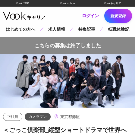
Vook TOP
Vook school
Vookキャリア
ログイン
新規登録
はじめての方へ
求人情報
特集記事
転職体験記
こちらの募集は終了しました
東京都港区
正社員
カメラマン
＜ごっこ倶楽部_縦型ショートドラマで世界へ