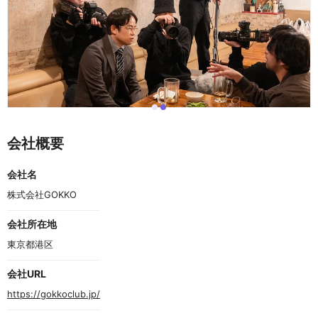
i
i
I
t
t
t
e
e
e
会社概要
m
m
m
0
1
2
o
会社名
f
2
株式会社GOKKO
会社所在地
東京都港区　
会社URL
https://gokkoclub.jp/