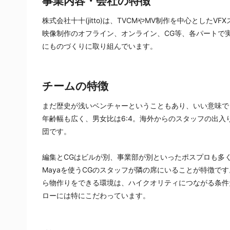
事業内容・会社の特徴
株式会社十十(jitto)は、TVCMやMV制作を中心としたVF
映像制作のオフライン、オンライン、CG等、各パートで
にものづくりに取り組んでいます。
チームの特徴
まだ歴史が浅いベンチャーということもあり、いい意味で
年齢幅も広く、男女比は6:4。海外からのスタッフの出
団です。
編集とCGはビルが別、事業部が別といったポスプロも多く存在
Mayaを使うCGのスタッフが隣の席にいることが特徴で
ら物作りをできる環境は、ハイクオリティにつながる条件だ
ローには特にこだわっています。