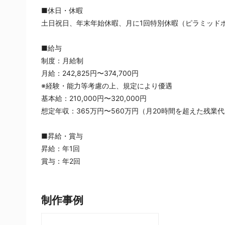
■休日・休暇
土日祝日、年末年始休暇、月に1回特別休暇（ピラミッド
■給与
制度：月給制
月給：242,825円〜374,700円
※経験・能力等考慮の上、規定により優遇
基本給：210,000円〜320,000円
想定年収：365万円〜560万円（月20時間を超えた残業
■昇給・賞与
昇給：年1回
賞与：年2回
制作事例