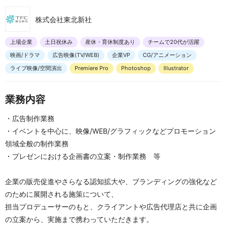
株式会社東北新社
上場企業
土日祝休み
産休・育休制度あり
チームで20代が活躍
映画/ドラマ
広告映像(TV/WEB)
企業VP
CG/アニメーション
ライブ映像/空間演出
Premiere Pro
Photoshop
Illustrator
業務内容
・広告制作業務
・イベントを中心に、映像/WEB/グラフィックなどプロモーション
領域全般の制作業務
・プレゼンにおける企画書の立案・制作業務　等
企業の販売促進やさらなる認知拡大や、ブランディングの強化など
のために展開される施策について、
担当プロデューサーのもと、クライアントや広告代理店と共に企画
の立案から、実施まで携わっていただきます。