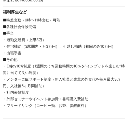
福利厚生など
■時差出勤（9時〜11時出社）可能
■各種社会保険完備
■手当
・通勤交通費（上限3万）
・住宅補助（3駅圏内・月3万円）、引越し補助（初回のみ10万円）
・出張手当
■その他
・Enjoy10%制度（1週間のうち業務時間の10％を“インプットを楽しむ”時
間に当てて良い制度）
・メンターご飯サポート制度（新入社員と先輩の外食代を毎月最大3万
円、入社後6ヶ月間補助）
・社内表彰制度
・外部セミナーやイベント参加費・書籍購入費補助
・フリードリンク（コーヒー類、お茶、炭酸飲料）