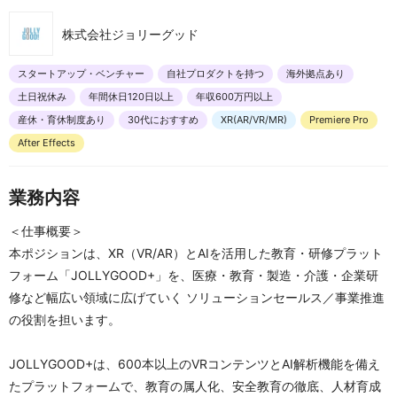
株式会社ジョリーグッド
スタートアップ・ベンチャー
自社プロダクトを持つ
海外拠点あり
土日祝休み
年間休日120日以上
年収600万円以上
産休・育休制度あり
30代におすすめ
XR(AR/VR/MR)
Premiere Pro
After Effects
業務内容
＜仕事概要＞
本ポジションは、XR（VR/AR）とAIを活用した教育・研修プラット
フォーム「JOLLYGOOD+」を、医療・教育・製造・介護・企業研
修など幅広い領域に広げていく ソリューションセールス／事業推進 
の役割を担います。
JOLLYGOOD+は、600本以上のVRコンテンツとAI解析機能を備え
たプラットフォームで、教育の属人化、安全教育の徹底、人材育成