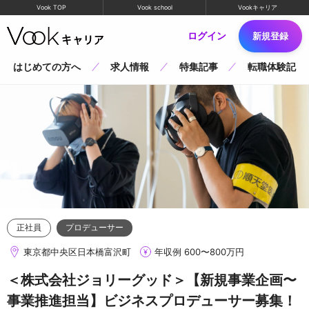
Vook TOP
Vook school
Vookキャリア
ログイン
新規登録
はじめての方へ
求人情報
特集記事
転職体験記
正社員
プロデューサー
東京都中央区日本橋富沢町
年収例 600〜800万円
＜株式会社ジョリーグッド＞【新規事業企画〜
事業推進担当】ビジネスプロデューサー募集！