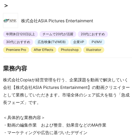
＞
株式会社ASIA Pictures Entertainment
年間休日120日以上
チームで20代が活躍
20代におすすめ
30代におすすめ
広告映像(TV/WEB)
企業VP
PV/MV
Premiere Pro
After Effects
Photoshop
Illustrator
業務内容
株式会社Copiaが経営管理を行う、企業課題を動画で解決していく
会社【株式会社ASIA Pictures Entertainment】の動画クリエイター
として業務していただきます。市場全体のシェア拡大を狙う「急成
長フェーズ」です。
＜具体的な業務内容＞
・動画の編集作業　および整音、効果音などのMA作業
・マーケティングや広告に基づいたデザイン