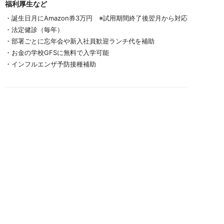
福利厚生など
・誕生日月にAmazon券3万円　※試用期間終了後翌月から対応
・法定健診（毎年）
・部署ごとに忘年会や新入社員歓迎ランチ代を補助
・お金の学校GFSに無料で入学可能
・インフルエンザ予防接種補助