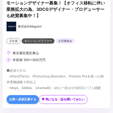
モーションデザイナー募集！【オフィス移転に伴い
業務拡大の為、3DCGデザイナー・プロデューサー
も絶賛募集中！】
株式会社Magrant
正社員
モーショングラファー
土日祝休み
東京都目黒区東山
年収例 350〜600万円
■必須スキル
・AfterEffects、Photoshop,Illustrator、Premire Proを使った制
作実務経験３年以上
・Maya、3dMax、cinema4D、etcいづれかの3DCGソフト経験
■歓迎スキル
・グラフィックデザイン・撮影・ディレクションなどの経験、イラ
企業へ直接応募する
💬 気になる・話を聞いてみたい
スト描ける方歓迎
...