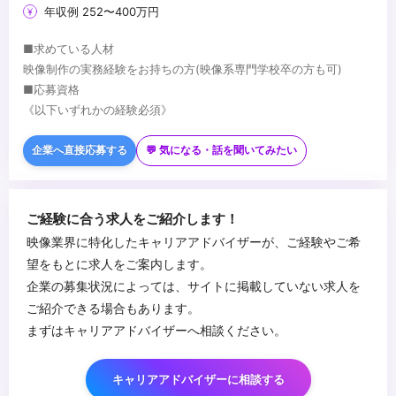
年収例 252〜400万円
■求めている人材
映像制作の実務経験をお持ちの方(映像系専門学校卒の方も可)
■応募資格
《以下いずれかの経験必須》
・PremierePro・AfterEffects等の編集ツール利用経験。
・Adobe Illustrator・Photoshop等のデザインソフトを使用できる
企業へ直接応募する
💬 気になる・話を聞いてみたい
方
《以下の方歓迎》
・撮影(ミラーレスカメラなど)の実務経験がある方。
・カラーグレーディングに興味がある方(DaVinciResolveなど興味
※ポートフォリオもしくは過去制作の映像作品の提出をお願いしま
がある方)
ご経験に合う求人をご紹介します！
す。
・映像の制作全般にご興味がある方
映像業界に特化したキャリアアドバイザーが、ご経験やご希
・幅広い案件に挑戦したい方
...
望をもとに求人をご案内します。
・スタッフやお客様とコミュニケーションを取るのが好きな方
企業の募集状況によっては、サイトに掲載していない求人を
ご紹介できる場合もあります。
まずはキャリアアドバイザーへ相談ください。
キャリアアドバイザーに相談する