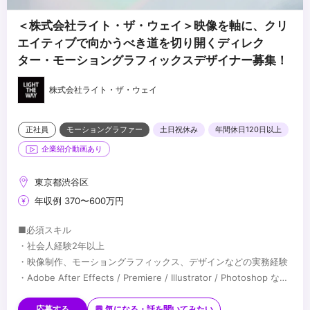
＜株式会社ライト・ザ・ウェイ＞映像を軸に、クリ
エイティブで向かうべき道を切り開くディレク
ター・モーショングラフィックスデザイナー募集！
株式会社ライト・ザ・ウェイ
正社員
モーショングラファー
土日祝休み
年間休日120日以上
企業紹介動画あり
東京都渋谷区
年収例 370〜600万円
■必須スキル
・社会人経験2年以上
・映像制作、モーショングラフィックス、デザインなどの実務経験
・Adobe After Effects / Premiere / Illustrator / Photoshop など
の基本操作
■歓迎スキル
・ポートフォリオの提出が可能な方
・映像ディレクション経験
応募する
💬 気になる・話を聞いてみたい