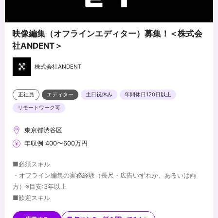
・タフネスを持って現場対応にも前向きに取り組める方
映像編集（オフラインエディター）募集！＜株式会
社ANDENT＞
株式会社ANDENT
正社員
エディター
土日祝休み
年間休日120日以上
リモートワーク可
東京都渋谷区
年収例 400〜600万円
■必須スキル
・オフライン編集の実務経験（長尺・広告いずれか、あるいは両
方）※目安:3年以上
■歓迎スキル
・長尺（ドラマ・映画）と広告の両方の編集経験