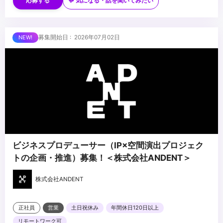
事業やマーケティング領域に関する知識などについては必須ではあ
・編集エディター業務経験
応募する
💬 気になる・話を聞いてみたい
りません）
・各アプリケーションの使用経験（ Premiere Pro / After Effects /
Illustrator / Photoshop / figma / Slack / Notion / Googleアプリ
一式 ）
■求める人物像
募集開始日 : 2026年07月02日
・事業会社での動画制作経験がお有りの方
・当社のパーパスとバリューを深く理解し、自ら体現したいと思う
・ビジネス情報に関する知識
方
・自らのパフォーマンス最大化のために努力できる方
・向学心が高く、最新の手法を感度高くキャッチして実務に反映す
...
ることができる方
・セルフモチベーターであること
・自身の将来のキャリアビジョンを持っている方
・「ビジネスとして動画事業をどう伸ばしていくか？」に興味を
持っていただける方
ビジネスプロデューサー（IP×空間演出プロジェク
・制作チームだけでなく、セールス、マーケ、テックなど様々な部
トの企画・推進）募集！＜株式会社ANDENT＞
署のメンバーと協業し
大きな成果をあげることに関心のある方
株式会社ANDENT
正社員
営業
土日祝休み
年間休日120日以上
リモートワーク可