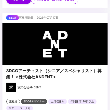
験
・CG・映像・アニメ・イベント・空間演出等への理解・関心
・プロジェクト管理ツール（Notion／スプレッドシート等）の使用
■求める人物像
募集開始日 : 2026年07月17日
経験
・進行管理が得意で、周囲を巻き込みながら業務を前に進められる
・複数の業務を並行して管理した経験
方
・AIツールの活用に前向きな方
・段取り・気配りが得意で、丁寧かつ粘り強くフォローできる方
・将来PM・プロデューサーを目指す成長意欲のある方
...
3DCGアーティスト（シニア／スペシャリスト）募
集！＜株式会社ANDENT＞
株式会社ANDENT
正社員
3DCGデザイナー
土日祝休み
年間休日120日以上
リモートワーク可