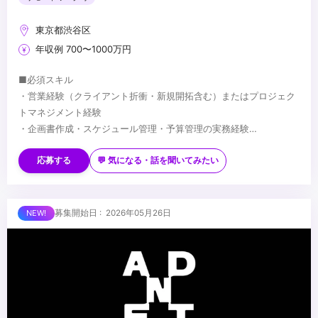
東京都渋谷区
年収例 700〜1000万円
■必須スキル
・営業経験（クライアント折衝・新規開拓含む）またはプロジェク
トマネジメント経験
・企画書作成・スケジュール管理・予算管理の実務経験
・ビジネスレベル以上の英語力
■歓迎スキル
・アニメ・エンタメ業界への興味・知見
応募する
💬 気になる・話を聞いてみたい
・広告・エンタメ・空間演出・展示関連業界での経験
・畑違いの領域でゼロから人を集め、プロジェクトを成立させた経
験
■求める人物像
募集開始日 : 2026年05月26日
・複数のクライアント・プロジェクトを並行して推進した経験
・課題に気づき、自ら動いて解決できる方
・メンバーの育成・マネジメント経験
・アニメ・エンタメ領域への興味・関心が強い方
・複数の案件・プロジェクトを横断して動くことに面白さを感じる
方
...
・業界知見がない領域でも臆せず、「知らないからこう進める」と
動ける方