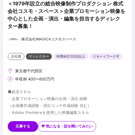
＜1979年設立の総合映像制作プロダクション 株式
会社コスモ・スペース＞企業プロモーション映像を
中心とした企画・演出・編集を担当するディレク
ター募集！
株式会社IMAGICAコスモスペース
正社員
ディレクター
年間休日120日以上
リモートワーク可
東京都千代田区
年収例 400〜600万円
■必須スキル
・企業プロモーション映像の企画・演出 経験
（企画書作成経験・演出コンテ作成経験 含む）
・Adobe Premiereを使用した映像編集スキル
■歓迎スキル
・Adobe After Effectsを使用したモーショングラフィックの描画
応募する
💬 気になる・話を聞いてみたい
スキル