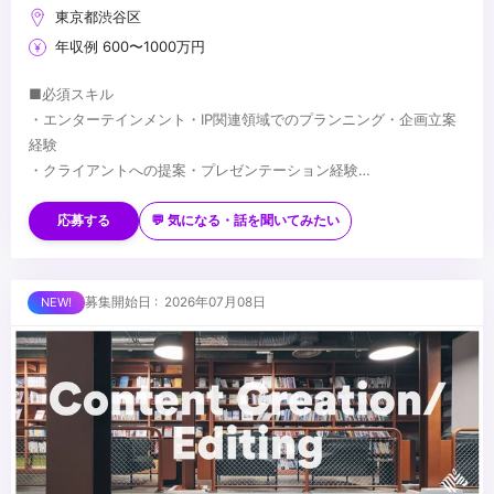
東京都渋谷区
年収例 600〜1000万円
■必須スキル
・エンターテインメント・IP関連領域でのプランニング・企画立案
経験
・クライアントへの提案・プレゼンテーション経験
・複雑な要件を整理し、一つの企画にまとめる能力
■歓迎スキル
・広告代理店等でのエンターテインメント・IP案件のプランニング
応募する
💬 気になる・話を聞いてみたい
経験
・アニメ・映画・キャラクターIP等の権利関係・商習慣への理解
・イベント・展示会・空間演出等の企画経験
■求める人物像
募集開始日 : 2026年07月08日
・CG・映像制作に関する基礎知識
・アニメ・漫画・映画等、エンターテインメントへの深い理解を持
つ方
・担当IPを自ら読み込み・理解した上で提案できる方
・IPの世界観を広げる視点で企画に取り組める方
...