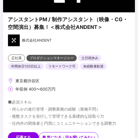
アシスタントPM / 制作アシスタント（映像・CG・
空間演出）募集！＜株式会社ANDENT＞
株式会社ANDENT
正社員
プロダクションマネージャー
土日祝休み
年間休日120日以上
リモートワーク可
未経験者歓迎
東京都渋谷区
年収例 400〜600万円
■必須スキル
・何らかの進行管理・調整業務の経験（業種不問）
・複数タスクを並行して管理できる基礎的な段取り力
・社内外の関係者と円滑にコミュニケーションできる調整力
■歓迎スキル
・制作進行・アシスタントディレクター・PMアシスタント等の経
応募する
💬 気になる・話を聞いてみたい