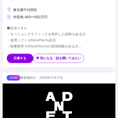
東京都千代田区
年収例 400〜600万円
■必須スキル
・モーショングラフィックを制作した経験のある方
・使用ソフト:Aftereffects必須
・映像業界でAfterEffectsの使用経験がある方
・3DCGソフトの使用経験 優遇(Cinema4D、Blenderなど)
■歓迎スキル
・ゼロベースでデザインを制作する事が出来る方
・様々なジャンルの作品に応じ、柔軟に演出方法を変えられる方
応募する
💬 気になる・話を聞いてみたい
・新しい知識・技術にチャレンジする向上心のある方
■求める人物像
・誰に対しても積極的にコミュニケーションを図りながら、主体的
募集開始日 : 2026年07月17日
に⾏動できる⽅
・協調性があり、チームワークを重視しながら⾼品質な映像コンテ
ンツを企画制作したい⽅
...
・「これだけは誰にも負けない！」と⾔える知識や想いがある⽅