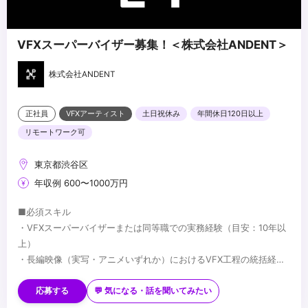
VFXスーパーバイザー募集！＜株式会社ANDENT＞
株式会社ANDENT
正社員
VFXアーティスト
土日祝休み
年間休日120日以上
リモートワーク可
東京都渋谷区
年収例 600〜1000万円
■必須スキル
・VFXスーパーバイザーまたは同等職での実務経験（目安：10年以
上）
・長編映像（実写・アニメいずれか）におけるVFX工程の統括経験
・監督・プロデューサーとの制作上の折衝経験
■歓迎スキル
・国内外プロダクションとの協業経験
応募する
💬 気になる・話を聞いてみたい
・Houdini／Nuke 等、主要VFXツールの深い知識