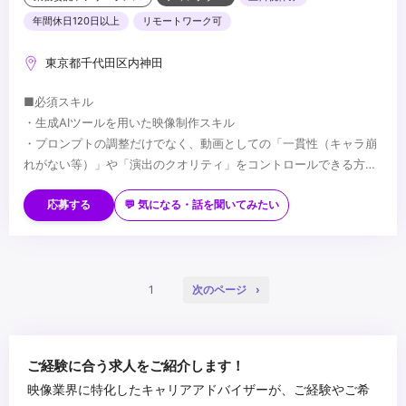
年間休日120日以上
リモートワーク可
東京都千代田区内神田
■必須スキル
・生成AIツールを用いた映像制作スキル
・プロンプトの調整だけでなく、動画としての「一貫性（キャラ崩
れがない等）」や「演出のクオリティ」をコントロールできる方
・動画編集ソフト（Premiere Pro、After Effects、CapCut等）で
■歓迎スキル
の仕上げ・微調整ができる方
・最新のAIツール・技術（Sora、Runway、Pika、Midjourney、
応募する
💬 気になる・話を聞いてみたい
Stable Diffusionなど）を常にキャッチアップし、業務に反映でき
る方
・従来の動画編集・ディレクションの経験があり、AIとの掛け合わ
...
せで制作を効率化・高度化できる方
1
次のページ
ご経験に合う求人をご紹介します！
映像業界に特化したキャリアアドバイザーが、ご経験やご希