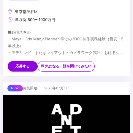
東京都渋谷区
年収例 600〜1000万円
■必須スキル
・Maya／3ds Max／Blender 等での3DCG制作実務経験（目安：5
年以上）
・モデリング、またはレイアウト・カメラワーク設計におけるシニ
アレベルの技術力
■歓迎スキル
・映像制作パイプラインの理解
・長編映像・ハイエンドCG・没入型コンテンツでの実務経験
応募する
💬 気になる・話を聞いてみたい
・Houdini／Geometry Nodes 等を用いたプロシージャルワークフ
ローでの制作経験
・Unreal Engine／Unity 等のリアルタイムエンジン使用経験
...
募集開始日 : 2026年07月17日
・AIを活用した映像制作の経験
・Python 等によるツール開発・自動化の経験