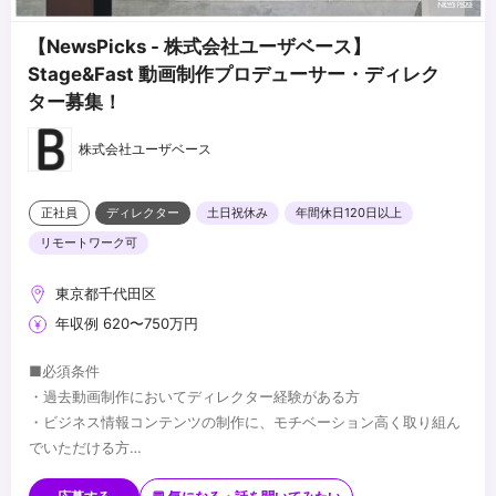
【NewsPicks - 株式会社ユーザベース】
Stage&Fast 動画制作プロデューサー・ディレク
ター募集！
株式会社ユーザベース
正社員
ディレクター
土日祝休み
年間休日120日以上
リモートワーク可
東京都千代田区
年収例 620〜750万円
■必須条件
・過去動画制作においてディレクター経験がある方
・ビジネス情報コンテンツの制作に、モチベーション高く取り組ん
でいただける方
・外部企業・メンバーとのコミュニケーションが得意な方（*SaaS
■歓迎条件