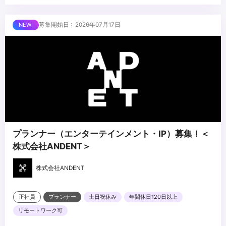
・AIを活用した映像制作への取り組み経験
・実写・アニメ双方のVFX経験
■求める人物像
募集開始日 : 2026年07月17日
・コンポジッター・クリエイター等のチームマネジメント
・VFX工程全体を俯瞰し、監督・プロデューサーと対等に折衝でき
る方
・パイプライン設計・チームビルディングを自ら主導できる方
・技術的バックグラウンドとマネジメント力を併せ持つ方
...
・AIの活用に前向きな方
プランナー（エンターテインメント・IP）募集！＜
株式会社ANDENT＞
株式会社ANDENT
正社員
プランナー
土日祝休み
年間休日120日以上
リモートワーク可