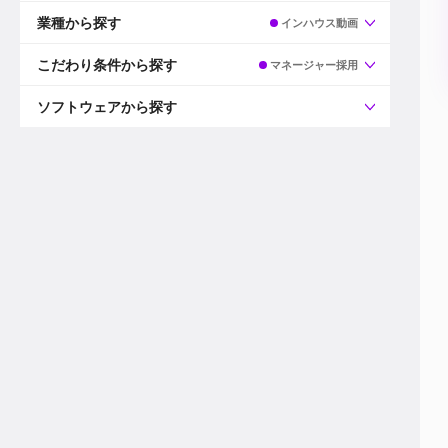
すべて
プロデューサー
業種から探す
インハウス動画
プロダクションマネージャー
ディレクター
すべて
ビデオグラファー
映画/ドラマ
こだわり条件から探す
マネージャー採用
エディター
広告映像(TV/WEB)
モーショングラファー
インハウス動画
すべて
カラリスト
企業VP
AI
ソフトウェアから探す
3DCGデザイナー
XR(AR/VR/MR)
企業紹介動画あり
コンポジター
CG/アニメーション
スタートアップ・ベンチャー
すべて
VFXアーティスト
PV/MV
上場企業
Premiere Pro
カメラマン
ライブ映像/空間演出
自社プロダクトを持つ
After Effects
配信オペレーター
デジタルサイネージ
海外拠点あり
Media Composer
ミキサー
動画投稿
土日祝休み
DaVinci Resolve
デザイナー
ライブ配信
年間休日120日以上
Flame
営業
テレビ番組
ワークライフバランス
Fusion
デスク
インターネット放送局
リモートワーク可
Final Cut Proシリーズ
プランナー
その他
東京以外の勤務地
EDIUS Pro
その他
年収600万円以上
Nuke
産休・育休制度あり
Cinema 4D
チームで20代が活躍
Blender
20代におすすめ
Houdini
30代におすすめ
Maya
40代におすすめ
3ds Max
未経験者歓迎
Shade3D
マネージャー採用
ZBrush
新規事業立ち上げメンバー
Animate
3名以上採用予定
Live2D
語学力を活かせる
Unreal Engine
ADからのキャリアステップ
Unity
Photoshop
Illustrator
Indesign
その他