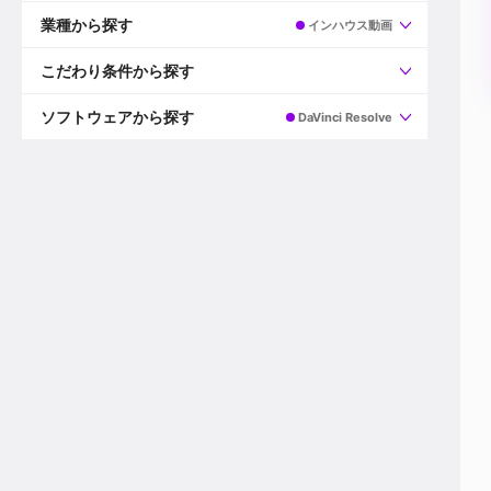
すべて
プロデューサー
業種から探す
インハウス動画
プロダクションマネージャー
ディレクター
すべて
ビデオグラファー
映画/ドラマ
こだわり条件から探す
エディター
広告映像(TV/WEB)
モーショングラファー
インハウス動画
すべて
カラリスト
企業VP
AI
ソフトウェアから探す
DaVinci Resolve
3DCGデザイナー
XR(AR/VR/MR)
企業紹介動画あり
コンポジター
CG/アニメーション
スタートアップ・ベンチャー
すべて
VFXアーティスト
PV/MV
上場企業
Premiere Pro
カメラマン
ライブ映像/空間演出
自社プロダクトを持つ
After Effects
配信オペレーター
デジタルサイネージ
海外拠点あり
Media Composer
ミキサー
動画投稿
土日祝休み
DaVinci Resolve
デザイナー
ライブ配信
年間休日120日以上
Flame
営業
テレビ番組
ワークライフバランス
Fusion
デスク
インターネット放送局
リモートワーク可
Final Cut Proシリーズ
プランナー
その他
東京以外の勤務地
EDIUS Pro
その他
年収600万円以上
Nuke
産休・育休制度あり
Cinema 4D
チームで20代が活躍
Blender
20代におすすめ
Houdini
30代におすすめ
Maya
40代におすすめ
3ds Max
未経験者歓迎
Shade3D
マネージャー採用
ZBrush
新規事業立ち上げメンバー
Animate
3名以上採用予定
Live2D
語学力を活かせる
Unreal Engine
ADからのキャリアステップ
Unity
Photoshop
Illustrator
Indesign
その他