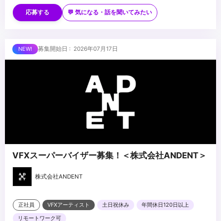
アレベルの技術力
■歓迎スキル
・映像制作パイプラインの理解
・長編映像・ハイエンドCG・没入型コンテンツでの実務経験
応募する
💬 気になる・話を聞いてみたい
・Houdini／Geometry Nodes 等を用いたプロシージャルワークフ
ローでの制作経験
・Unreal Engine／Unity 等のリアルタイムエンジン使用経験
...
募集開始日 : 2026年07月17日
・AIを活用した映像制作の経験
・Python 等によるツール開発・自動化の経験
VFXスーパーバイザー募集！＜株式会社ANDENT＞
株式会社ANDENT
正社員
VFXアーティスト
土日祝休み
年間休日120日以上
リモートワーク可