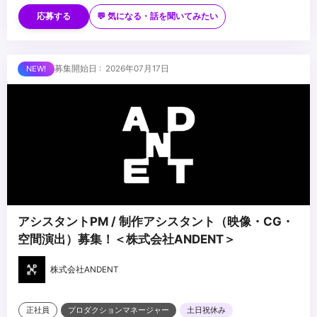
・3DCGソフトの使用経験 優遇(Cinema4D、Blenderなど)
■歓迎スキル
・ゼロベースでデザインを制作する事が出来る方
・様々なジャンルの作品に応じ、柔軟に演出方法を変えられる方
応募する
💬 気になる・話を聞いてみたい
・新しい知識・技術にチャレンジする向上心のある方
■求める人物像
・誰に対しても積極的にコミュニケーションを図りながら、主体的
募集開始日 : 2026年07月17日
に⾏動できる⽅
・協調性があり、チームワークを重視しながら⾼品質な映像コンテ
ンツを企画制作したい⽅
...
・「これだけは誰にも負けない！」と⾔える知識や想いがある⽅
アシスタントPM / 制作アシスタント（映像・CG・
空間演出）募集！＜株式会社ANDENT＞
株式会社ANDENT
正社員
プロダクションマネージャー
土日祝休み