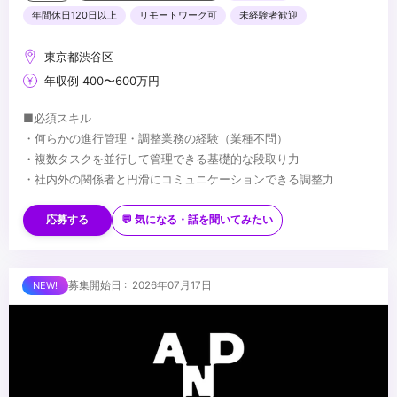
年間休日120日以上
リモートワーク可
未経験者歓迎
東京都渋谷区
年収例 400〜600万円
■必須スキル
・何らかの進行管理・調整業務の経験（業種不問）
・複数タスクを並行して管理できる基礎的な段取り力
・社内外の関係者と円滑にコミュニケーションできる調整力
■歓迎スキル
・制作進行・アシスタントディレクター・PMアシスタント等の経
応募する
💬 気になる・話を聞いてみたい
験
・CG・映像・アニメ・イベント・空間演出等への理解・関心
・プロジェクト管理ツール（Notion／スプレッドシート等）の使用
■求める人物像
募集開始日 : 2026年07月17日
経験
・進行管理が得意で、周囲を巻き込みながら業務を前に進められる
・複数の業務を並行して管理した経験
方
・AIツールの活用に前向きな方
・段取り・気配りが得意で、丁寧かつ粘り強くフォローできる方
・将来PM・プロデューサーを目指す成長意欲のある方
...