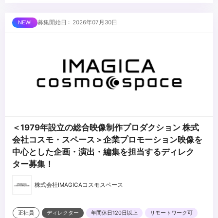
・分析した数値からプロダクトの戦略立案
■求める人物像
募集開始日 : 2026年07月30日
・WEBディレクターorマーケティングの経験があり、スポーツが好
きな方
・IT企業での企画経験があり、経験の幅を広げたい方
・チームスポーツをするように働きたい方
...
・スポーツファンを増やしたいと思っている方
・選手やチームの成功を自分事として喜べる方
＜1979年設立の総合映像制作プロダクション 株式
会社コスモ・スペース＞企業プロモーション映像を
中心とした企画・演出・編集を担当するディレク
ター募集！
株式会社IMAGICAコスモスペース
正社員
ディレクター
年間休日120日以上
リモートワーク可