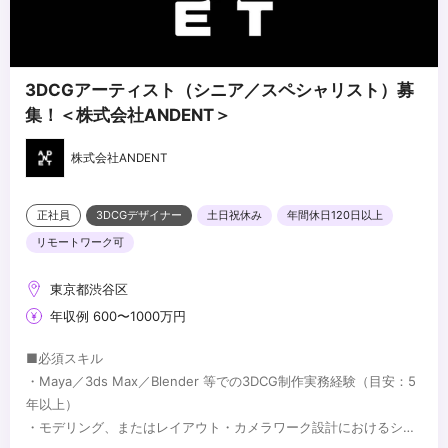
3DCGアーティスト（シニア／スペシャリスト）募
集！＜株式会社ANDENT＞
株式会社ANDENT
正社員
3DCGデザイナー
土日祝休み
年間休日120日以上
リモートワーク可
東京都渋谷区
年収例 600〜1000万円
■必須スキル
・Maya／3ds Max／Blender 等での3DCG制作実務経験（目安：5
年以上）
・モデリング、またはレイアウト・カメラワーク設計におけるシニ