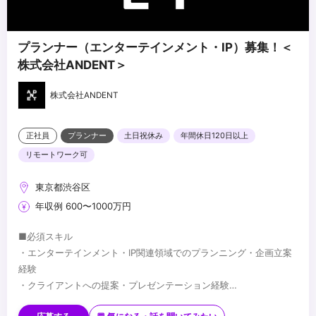
プランナー（エンターテインメント・IP）募集！＜
株式会社ANDENT＞
株式会社ANDENT
正社員
プランナー
土日祝休み
年間休日120日以上
リモートワーク可
東京都渋谷区
年収例 600〜1000万円
■必須スキル
・エンターテインメント・IP関連領域でのプランニング・企画立案
経験
・クライアントへの提案・プレゼンテーション経験
・複雑な要件を整理し、一つの企画にまとめる能力
■歓迎スキル