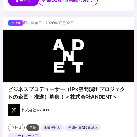
・広告代理店等でのエンターテインメント・IP案件のプランニング
応募する
💬 気になる・話を聞いてみたい
経験
・アニメ・映画・キャラクターIP等の権利関係・商習慣への理解
・イベント・展示会・空間演出等の企画経験
■求める人物像
募集開始日 : 2026年07月02日
・CG・映像制作に関する基礎知識
・アニメ・漫画・映画等、エンターテインメントへの深い理解を持
つ方
・担当IPを自ら読み込み・理解した上で提案できる方
・IPの世界観を広げる視点で企画に取り組める方
...
ビジネスプロデューサー（IP×空間演出プロジェク
トの企画・推進）募集！＜株式会社ANDENT＞
株式会社ANDENT
正社員
営業
土日祝休み
年間休日120日以上
リモートワーク可