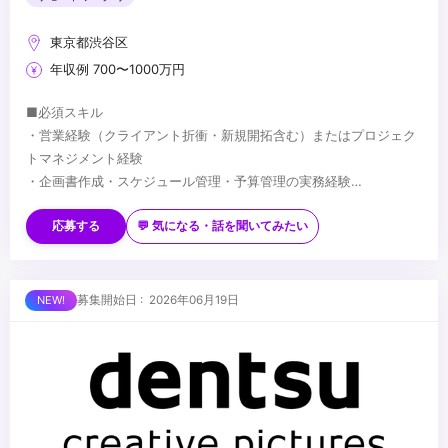
東京都渋谷区
年収例 700〜1000万円
■必須スキル
・営業経験（クライアント折衝・新規開拓含む）またはプロジェク
トマネジメント経験
・企画書作成・スケジュール管理・予算管理の実務経験
・ビジネスレベル以上の英語力
■歓迎スキル
・アニメ・エンタメ業界への興味・知見
応募する
💬 気になる・話を聞いてみたい
・広告・エンタメ・空間演出・展示関連業界での経験
・畑違いの領域でゼロから人を集め、プロジェクトを成立させた経
験
■求める人物像
募集開始日 : 2026年06月19日
・複数のクライアント・プロジェクトを並行して推進した経験
・課題に気づき、自ら動いて解決できる方
・メンバーの育成・マネジメント経験
・アニメ・エンタメ領域への興味・関心が強い方
・複数の案件・プロジェクトを横断して動くことに面白さを感じる
方
...
・業界知見がない領域でも臆せず、「知らないからこう進める」と
動ける方