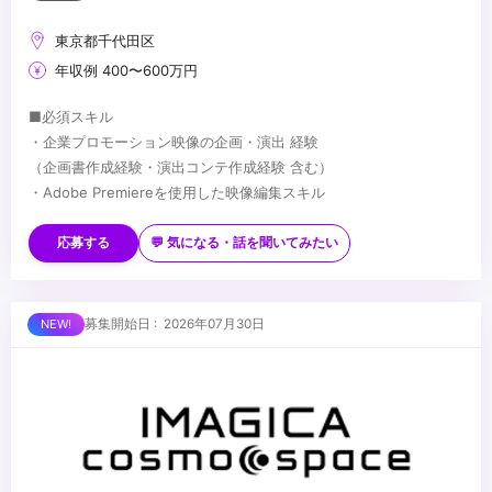
東京都千代田区
年収例 400〜600万円
■必須スキル
・企業プロモーション映像の企画・演出 経験
（企画書作成経験・演出コンテ作成経験 含む）
・Adobe Premiereを使用した映像編集スキル
■歓迎スキル
・Adobe After Effectsを使用したモーショングラフィックの描画
応募する
💬 気になる・話を聞いてみたい
スキル
・文章構成能力
■求める人物像
募集開始日 : 2026年07月30日
・プロデューサーをはじめとしたスタッフとコミュニケーションが
円滑に取れる人
・新しい映像表現に常にチャレンジしたい人 もしくは、一つの映像
ジャンルを極めたい人
...
・企画を考えるのが好きな方