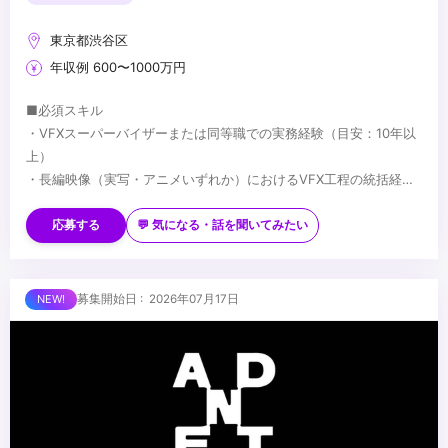
東京都渋谷区
年収例 600〜1000万円
■必須スキル
・VFXスーパーバイザーまたは同等職での実務経験（目安：10年以
上）
・長編映像（実写・アニメいずれか）におけるVFX工程の統括経験
・監督・プロデューサーとの制作上の折衝経験
■歓迎スキル
・国内外プロダクションとの協業経験
応募する
💬 気になる・話を聞いてみたい
・Houdini／Nuke 等、主要VFXツールの深い知識
・AIを活用した映像制作への取り組み経験
・実写・アニメ双方のVFX経験
■求める人物像
募集開始日 : 2026年07月17日
・コンポジッター・クリエイター等のチームマネジメント
・VFX工程全体を俯瞰し、監督・プロデューサーと対等に折衝でき
る方
・パイプライン設計・チームビルディングを自ら主導できる方
・技術的バックグラウンドとマネジメント力を併せ持つ方
...
・AIの活用に前向きな方