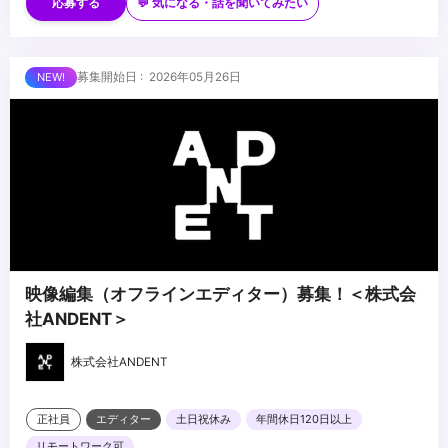
・Microsoft Word／Excel／PowerPointの基本操作
応募する
💬 気になる・話を聞いてみたい
・生成AIに関する広告制作の基礎知識があれば尚可
...
募集開始日 : 2026年05月26日
映像編集（オフラインエディター）募集！＜株式会
社ANDENT＞
株式会社ANDENT
正社員
エディター
土日祝休み
年間休日120日以上
リモートワーク可