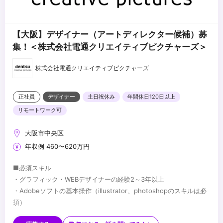
・タフネスを持って現場対応にも前向きに取り組める方
【大阪】デザイナー（アートディレクター候補）募
集！＜株式会社電通クリエイティブピクチャーズ＞
株式会社電通クリエイティブピクチャーズ
正社員
デザイナー
土日祝休み
年間休日120日以上
リモートワーク可
大阪市中央区
年収例 460〜620万円
■必須スキル
・グラフィック・WEBデザイナーの経験2～3年以上
・Adobeソフトの基本操作（illustrator、photoshopのスキルは必
須）
■歓迎スキル