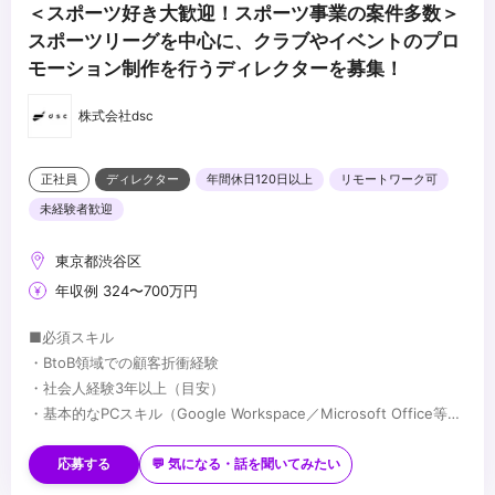
＜スポーツ好き大歓迎！スポーツ事業の案件多数＞
スポーツリーグを中心に、クラブやイベントのプロ
モーション制作を行うディレクターを募集！
株式会社dsc
正社員
ディレクター
年間休日120日以上
リモートワーク可
未経験者歓迎
東京都渋谷区
年収例 324〜700万円
■必須スキル
・BtoB領域での顧客折衝経験
・社会人経験3年以上（目安）
・基本的なPCスキル（Google Workspace／Microsoft Office等）
・社内外の関係者と円滑にコミュニケーションを取れる方
■歓迎スキル
・企業のSNSアカウントの企画・運用
応募する
💬 気になる・話を聞いてみたい
・Google Analyticsなどを用いた数値分析の経験