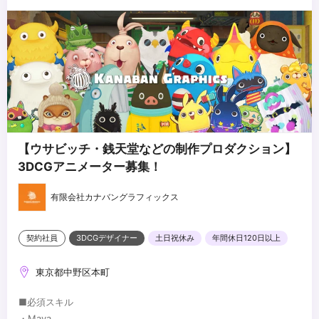
【ウサビッチ・銭天堂などの制作プロダクション】
3DCGアニメーター募集！
有限会社カナバングラフィックス
契約社員
3DCGデザイナー
土日祝休み
年間休日120日以上
東京都中野区本町
■必須スキル
・Maya