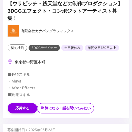
【ウサビッチ・銭天堂などの制作プロダクション】
3DCGエフェクト・コンポジットアーティスト募
集！
有限会社カナバングラフィックス
契約社員
3DCGデザイナー
土日祝休み
年間休日120日以上
東京都中野区本町
■必須スキル
・Maya
・After Effects
■歓迎スキル
・カメラ（スチール・ムービー）映像演出に造詣の深い方、興味の
ある方
応募する
💬 気になる・話を聞いてみたい
・美術・デザイン・画作りに造詣の深い方
・ジェネラリスト経験者、テクニカルな面にも明るい方歓迎
...
・作業の流れを俯瞰で見れる方、プロジェクトリーダー経験者歓迎
募集開始日 : 2025年05月23日