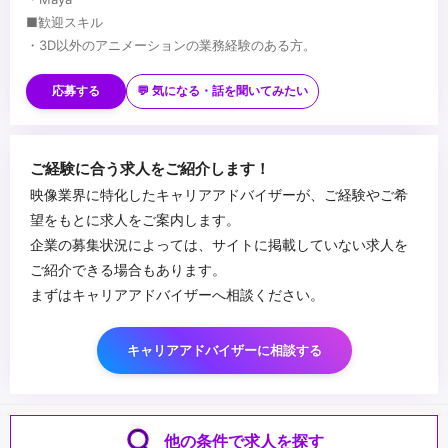
■歓迎スキル
・3D以外のアニメーションの業務経験のある方。
・カメラ、映像演出に造詣の深い方
・モデリング、リギング、ライティング、ツール開発と言ったアニ
応募する
💬 気になる・話を聞いてみたい
メーション以外の工程の知識がある方
...
ご経験に合う求人をご紹介します！
映像業界に特化したキャリアアドバイザーが、ご経験やご希
望をもとに求人をご案内します。
企業の募集状況によっては、サイトに掲載していない求人を
ご紹介できる場合もあります。
まずはキャリアアドバイザーへ相談ください。
キャリアアドバイザーに相談する
他の条件で求人を探す