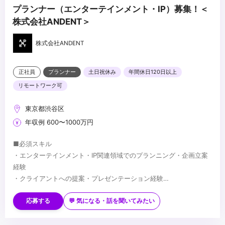
プランナー（エンターテインメント・IP）募集！＜
株式会社ANDENT＞
株式会社ANDENT
正社員
プランナー
土日祝休み
年間休日120日以上
リモートワーク可
東京都渋谷区
年収例 600〜1000万円
■必須スキル
・エンターテインメント・IP関連領域でのプランニング・企画立案
経験
・クライアントへの提案・プレゼンテーション経験
・複雑な要件を整理し、一つの企画にまとめる能力
■歓迎スキル
・広告代理店等でのエンターテインメント・IP案件のプランニング
応募する
💬 気になる・話を聞いてみたい
経験
・アニメ・映画・キャラクターIP等の権利関係・商習慣への理解