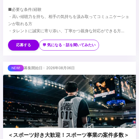
■必要な条件/経験
・高い傾聴力を持ち、相手の気持ちを汲み取ってコミュニケーショ
ンが取れる方
・タレントに誠実に寄り添い、丁寧かつ親身な対応ができる方
・VTuber事業やエンターテインメントに対する強い興味・関心・熱
■望ましい経験/スキル
意
・業界を問わず、メンバーのマネジメントや育成に携わった経験
応募する
💬 気になる・話を聞いてみたい
・基本的なPCスキルおよびビジネスマナー
・販売、接客、営業など、対人折衝や顧客対応の経験
・下記質問への回答を添えてご応募ください
・保険代理店や店舗運営（店長・SV）など、ホスピタリティと調整
└タレントマネージャーないしはviviON、エンタメ業界へ挑戦し
力が求められる業務経験
...
募集開始日 : 2026年08月06日
たい理由
・YouTubeのトレンドや動画制作に関する知見
└今までの経験から、タレントマネージャー職に活かせそうな点
＜スポーツ好き大歓迎！スポーツ事業の案件多数＞