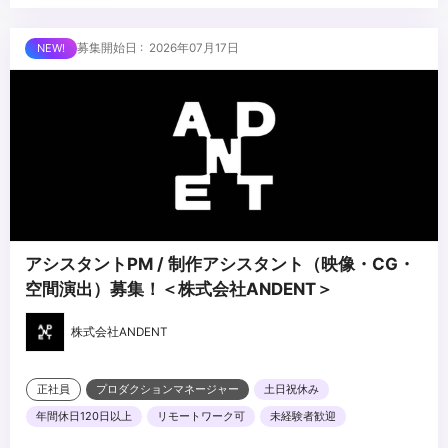
・Premiere ProをはじめとするAdobeソフトウェアを横断的に扱え
るスキル
...
募集開始日 : 2026年07月17日
・スクリプティングやツール作成の経験（Python、JavaScript等）
・Notionを活用した業務管理やナレッジ管理の経験
・クリエイティブ視点でブランディングやマーケティングを意識し
事業成果にコミットした経験
アシスタントPM / 制作アシスタント（映像・CG・
空間演出）募集！＜株式会社ANDENT＞
株式会社ANDENT
正社員
プロダクションマネージャー
土日祝休み
年間休日120日以上
リモートワーク可
未経験者歓迎