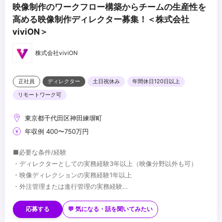
映像制作のワークフロー構築からチームの生産性を
高める映像制作ディレクター募集！＜株式会社
viviON＞
株式会社viviON
正社員
ディレクター
土日祝休み
年間休日120日以上
リモートワーク可
東京都千代田区神田練塀町
年収例 400〜750万円
■必要な条件/経験
・ディレクターとしての実務経験3年以上（映像分野以外も可）
・映像ディレクションの実務経験1年以上
・外注管理または進行管理の実務経験
・After Effectsを使用した実務経験
■望ましい経験/スキル
・生成AIを活用した業務効率化の経験
・モーショングラフィックスの制作経験
応募する
💬 気になる・話を聞いてみたい
・VTuber関連や二次元コンテンツ系の映像制作経験