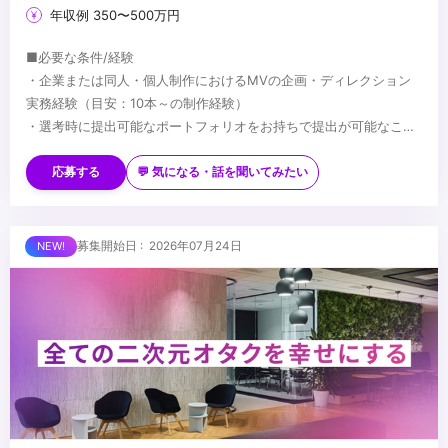
年収例 350〜500万円
■必要な条件/経験
・企業または同人・個人制作におけるMVの企画・ディレクション
実務経験（目安：10本～の制作経験）
・選考時に提出可能なポートフォリオをお持ちで提出が可能なこと
・複数案件を同時に進行することができるマルチタスク能力
■望ましい経験/スキル
※選考結果やご実績に応じ、契約社員でのオファーとなる可能性が
・VTuber、ボカロ、歌ってみたなどインターネット音楽・二次元領
応募する
💬 気になる・話を聞いてみたい
あります（正社員登用制度あり）
域に関する深い知見や興味関心
・Adobe PhotoshopやIllustratorを用いた基本的な画像・素材の取
り扱い経験
...
募集開始日 : 2026年07月24日
・制作コストや費用感の把握および予算管理の経験
・タレントや社内外クリエイターと円滑に業務を進められるビジネ
スコミュニケーション能力