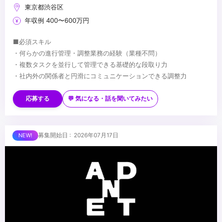
東京都渋谷区
年収例 400〜600万円
■必須スキル
・何らかの進行管理・調整業務の経験（業種不問）
・複数タスクを並行して管理できる基礎的な段取り力
・社内外の関係者と円滑にコミュニケーションできる調整力
■歓迎スキル
・制作進行・アシスタントディレクター・PMアシスタント等の経
応募する
💬 気になる・話を聞いてみたい
験
・CG・映像・アニメ・イベント・空間演出等への理解・関心
・プロジェクト管理ツール（Notion／スプレッドシート等）の使用
■求める人物像
募集開始日 : 2026年07月17日
経験
・進行管理が得意で、周囲を巻き込みながら業務を前に進められる
・複数の業務を並行して管理した経験
方
・AIツールの活用に前向きな方
・段取り・気配りが得意で、丁寧かつ粘り強くフォローできる方
・将来PM・プロデューサーを目指す成長意欲のある方
...