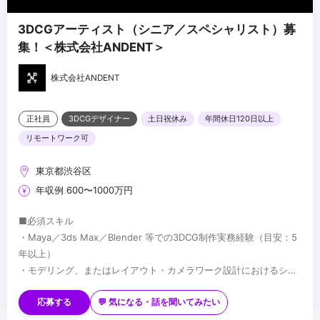
3DCGアーティスト（シニア／スペシャリスト）募
集！＜株式会社ANDENT＞
株式会社ANDENT
正社員
3DCGデザイナー
土日祝休み
年間休日120日以上
リモートワーク可
東京都渋谷区
年収例 600〜1000万円
■必須スキル
・Maya／3ds Max／Blender 等での3DCG制作実務経験（目安：5
年以上）
・モデリング、またはレイアウト・カメラワーク設計におけるシニ
アレベルの技術力
■歓迎スキル
・映像制作パイプラインの理解
・長編映像・ハイエンドCG・没入型コンテンツでの実務経験
応募する
💬 気になる・話を聞いてみたい
・Houdini／Geometry Nodes 等を用いたプロシージャルワークフ