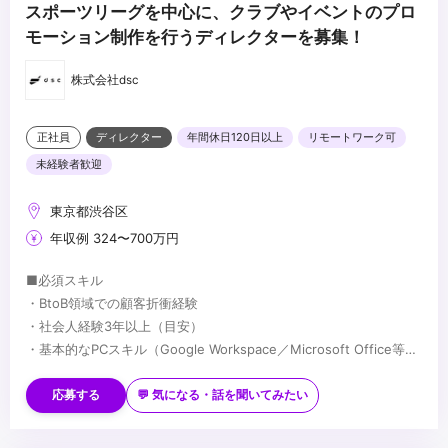
スポーツリーグを中心に、クラブやイベントのプロ
モーション制作を行うディレクターを募集！
株式会社dsc
正社員
ディレクター
年間休日120日以上
リモートワーク可
未経験者歓迎
東京都渋谷区
年収例 324〜700万円
■必須スキル
・BtoB領域での顧客折衝経験
・社会人経験3年以上（目安）
・基本的なPCスキル（Google Workspace／Microsoft Office等）
・社内外の関係者と円滑にコミュニケーションを取れる方
■歓迎スキル
・企業のSNSアカウントの企画・運用
応募する
💬 気になる・話を聞いてみたい
・Google Analyticsなどを用いた数値分析の経験
・分析した数値からプロダクトの戦略立案