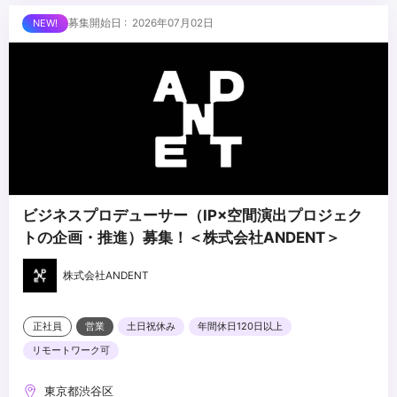
・イベント・展示会・空間演出等の企画経験
■求める人物像
募集開始日 : 2026年07月02日
・CG・映像制作に関する基礎知識
・アニメ・漫画・映画等、エンターテインメントへの深い理解を持
つ方
・担当IPを自ら読み込み・理解した上で提案できる方
・IPの世界観を広げる視点で企画に取り組める方
...
ビジネスプロデューサー（IP×空間演出プロジェク
トの企画・推進）募集！＜株式会社ANDENT＞
株式会社ANDENT
正社員
営業
土日祝休み
年間休日120日以上
リモートワーク可
東京都渋谷区