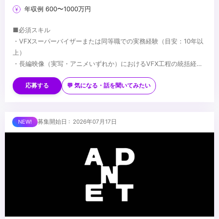
年収例 600〜1000万円
■必須スキル
・VFXスーパーバイザーまたは同等職での実務経験（目安：10年以
上）
・長編映像（実写・アニメいずれか）におけるVFX工程の統括経験
・監督・プロデューサーとの制作上の折衝経験
■歓迎スキル
・国内外プロダクションとの協業経験
応募する
💬 気になる・話を聞いてみたい
・Houdini／Nuke 等、主要VFXツールの深い知識
・AIを活用した映像制作への取り組み経験
・実写・アニメ双方のVFX経験
■求める人物像
募集開始日 : 2026年07月17日
・コンポジッター・クリエイター等のチームマネジメント
・VFX工程全体を俯瞰し、監督・プロデューサーと対等に折衝でき
る方
・パイプライン設計・チームビルディングを自ら主導できる方
・技術的バックグラウンドとマネジメント力を併せ持つ方
...
・AIの活用に前向きな方