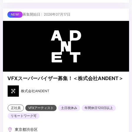
ローでの制作経験
・Unreal Engine／Unity 等のリアルタイムエンジン使用経験
...
募集開始日 : 2026年07月17日
・AIを活用した映像制作の経験
・Python 等によるツール開発・自動化の経験
VFXスーパーバイザー募集！＜株式会社ANDENT＞
株式会社ANDENT
正社員
VFXアーティスト
土日祝休み
年間休日120日以上
リモートワーク可
東京都渋谷区