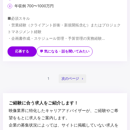
年収例 700〜1000万円
■必須スキル
・営業経験（クライアント折衝・新規開拓含む）またはプロジェク
トマネジメント経験
・企画書作成・スケジュール管理・予算管理の実務経験
・ビジネスレベル以上の英語力
■歓迎スキル
・アニメ・エンタメ業界への興味・知見
応募する
💬 気になる・話を聞いてみたい
・広告・エンタメ・空間演出・展示関連業界での経験
・畑違いの領域でゼロから人を集め、プロジェクトを成立させた経
験
■求める人物像
・複数のクライアント・プロジェクトを並行して推進した経験
・課題に気づき、自ら動いて解決できる方
1
次のページ
・メンバーの育成・マネジメント経験
・アニメ・エンタメ領域への興味・関心が強い方
・複数の案件・プロジェクトを横断して動くことに面白さを感じる
方
...
ご経験に合う求人をご紹介します！
・業界知見がない領域でも臆せず、「知らないからこう進める」と
映像業界に特化したキャリアアドバイザーが、ご経験やご希
動ける方
望をもとに求人をご案内します。
・タフネスを持って現場対応にも前向きに取り組める方
企業の募集状況によっては、サイトに掲載していない求人を