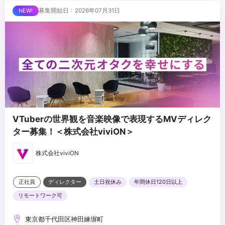
■求める人物像
募集開始日 : 2026年07月31日
・WEBディレクターorマーケティングの経験があり、スポーツが好
きな方
・IT企業での企画経験があり、経験の幅を広げたい方
・チームスポーツをするように働きたい方
...
・スポーツファンを増やしたいと思っている方
・選手やチームの成功を自分事として喜べる方
VTuberの世界観を音楽映像で表現するMVディレク
ター募集！＜株式会社viviON＞
株式会社viviON
正社員
ディレクター
土日祝休み
年間休日120日以上
リモートワーク可
東京都千代田区神田練塀町