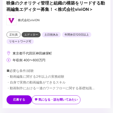
映像のクオリティ管理と組織の構築をリードする動
画編集エディター募集！＜株式会社viviON＞
株式会社viviON
正社員
エディター
土日祝休み
年間休日120日以上
リモートワーク可
東京都千代田区神田練塀町
年収例 400〜600万円
■必要な条件/経験
・動画編集に関する2年以上の実務経験
・自身で実務の動画編集ができるスキル
・動画制作における一連のワークフローに関する基礎知識
・社内メンバーと円滑に制作を進められるコミュニケーション能力
■望ましい経験/スキル
※ご応募の際は、ご自身のスキルがわかるポートフォリオ（実績リ
・外部の個人クリエイターや制作会社への外注管理、進行管理の実
応募する
💬 気になる・話を聞いてみたい
ンクやデモリールなど）の提出が必須となります。
務経験
・DaVinci Resolveを用いた本格的なカラーグレーディングの実務