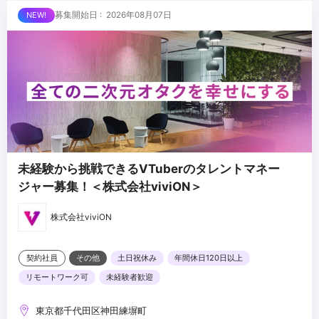
経験
...
募集開始日 : 2026年08月07日
・Adobe Illustrator、Photoshopを用いたグラフィックやテロップ
のデザインスキル
・若手メンバーに対する育成、技術指導の経験
・編集チームの進行管理、タスクアサインの経験
・制作体制、ワークフローの構築および改善経験
・コンテンツづくりに対して主体的に取り組める姿勢
・変化の多い環境でも柔軟に対応できる柔軟性
未経験から挑戦できるVTuberのタレントマネー
ジャー募集！＜株式会社viviON＞
株式会社viviON
契約社員
その他
土日祝休み
年間休日120日以上
リモートワーク可
未経験者歓迎
東京都千代田区神田練塀町