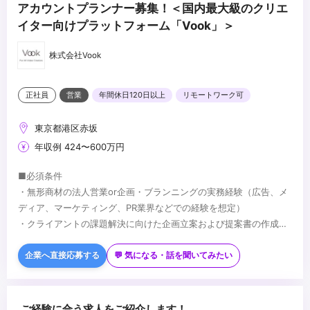
アカウントプランナー募集！＜国内最大級のクリエ
イター向けプラットフォーム「Vook」＞
株式会社Vook
正社員
営業
年間休日120日以上
リモートワーク可
東京都港区赤坂
年収例 424〜600万円
■必須条件
・無形商材の法人営業or企画・ブランニングの実務経験（広告、メ
ディア、マーケティング、PR業界などでの経験を想定）
・クライアントの課題解決に向けた企画立案および提案書の作成経
験（大手企業向けのコンサルティングセールスや企画提案の経験を
■歓迎条件
重視します）
・マネジメント経験（リーダー、マネージャーとしてメンバーやプ
企業へ直接応募する
💬 気になる・話を聞いてみたい
・KPIやKGIを設計し、施策を推進・実行した経験（数値目標に基づ
ロジェクトを牽引した経験）
き、ロジカルにプロモーションを設計できる能力）
・新規広告メニューやサービスの企画開発に携わった経験
・制作進行や社内外のステークホルダーとの折衝・調整業務の経験
...
ご経験に合う求人をご紹介します！