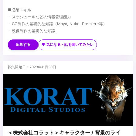
■必須スキル
・スケジュールなどの情報管理能力
・CG制作の基礎的な知識（Maya, Nuke, Premiere等）
・映像制作の基礎的な知識
・基本的なIT知識
※基本的にはPM経験者限定ですが、センスと能力によってはPM未
経験者も採用いたします。
応募する
💬 気になる・話を聞いてみたい
...
募集開始日 : 2023年11月30日
＜株式会社コラット＞キャラクター / 背景のライ