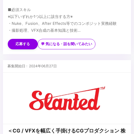
■必須スキル
※以下いずれか1つ以上に該当する方※
・Nuke、Fusion、After Effects等でのコンポジット実務経験
・撮影処理、VFX合成の基本知識と技術
・映像制作パイプラインにおける合成工程の理解
■歓迎スキル
・アニメ、実写、3D問わず、ハイエンド映像プロジェクトでの実働
応募する
💬 気になる・話を聞いてみたい
経験
・AI生成素材のコンポジット経験
・Unreal Engine、Unity等のゲームエンジンの使用経験
■求める人物像
募集開始日 : 2024年06月27日
・Python等によるコンポジット自動化スクリプト作成経験
・新しい合成技術に挑戦し、AIと従来手法を融合させた表現を追求
・アニメ制作現場での撮影処理実務経験
したい方
・技術的精度とアーティスティックな感性を両立できる方
...
＜CG / VFXを幅広く手掛けるCGプロダクション 株