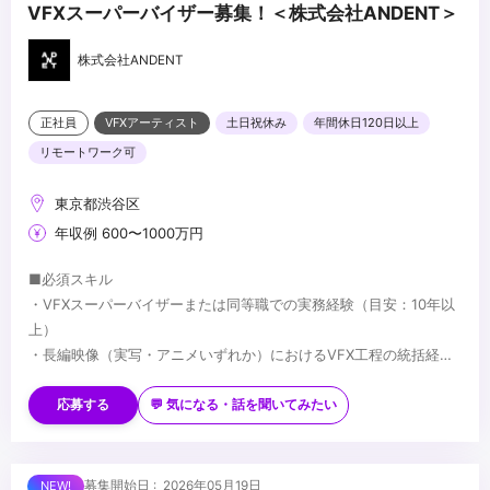
VFXスーパーバイザー募集！＜株式会社ANDENT＞
株式会社ANDENT
正社員
VFXアーティスト
土日祝休み
年間休日120日以上
リモートワーク可
東京都渋谷区
年収例 600〜1000万円
■必須スキル
・VFXスーパーバイザーまたは同等職での実務経験（目安：10年以
上）
・長編映像（実写・アニメいずれか）におけるVFX工程の統括経験
・監督・プロデューサーとの制作上の折衝経験
■歓迎スキル
・国内外プロダクションとの協業経験
応募する
💬 気になる・話を聞いてみたい
・Houdini／Nuke 等、主要VFXツールの深い知識
・AIを活用した映像制作への取り組み経験
・実写・アニメ双方のVFX経験
■求める人物像
募集開始日 : 2026年05月19日