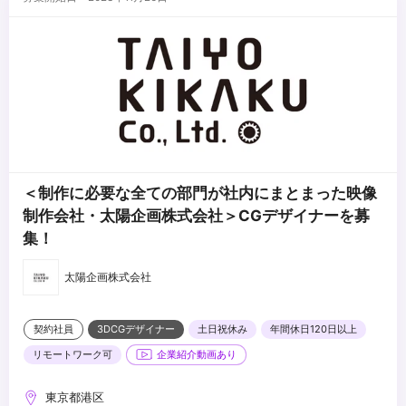
・利益、効率を意識して作業できる
・後進の指導経験（リード以上）
・マネジメント経験（部下5人以上、マネジメントの実務経験3年以
上はなお歓迎）
・3DCGならではの価値を提供できる
＜制作に必要な全ての部門が社内にまとまった映像
制作会社・太陽企画株式会社＞CGデザイナーを募
集！
太陽企画株式会社
契約社員
3DCGデザイナー
土日祝休み
年間休日120日以上
リモートワーク可
企業紹介動画あり
東京都港区