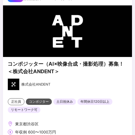
・コンポジッター・クリエイター等のチームマネジメント
・VFX工程全体を俯瞰し、監督・プロデューサーと対等に折衝でき
る方
・パイプライン設計・チームビルディングを自ら主導できる方
・技術的バックグラウンドとマネジメント力を併せ持つ方
...
・AIの活用に前向きな方
コンポジッター（AI×映像合成・撮影処理）募集！
＜株式会社ANDENT＞
株式会社ANDENT
正社員
コンポジター
土日祝休み
年間休日120日以上
リモートワーク可
東京都渋谷区
年収例 600〜1000万円