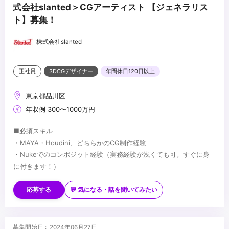
式会社slanted＞CGアーティスト 【ジェネラリス
ト】募集！
株式会社slanted
正社員
3DCGデザイナー
年間休日120日以上
東京都品川区
年収例 300〜1000万円
■必須スキル
・MAYA・Houdini、どちらかのCG制作経験
・Nukeでのコンポジット経験（実務経験が浅くても可。すぐに身
に付きます！）
■歓迎スキル
・エフェクト・シミュレーションが得意な方、優遇いたします！
応募する
💬 気になる・話を聞いてみたい
・Blender, UEなど、案件に合ったツールが使用できる方、優遇い
たします！
・python書ける方、優遇いたします！
...
募集開始日 : 2024年06月27日