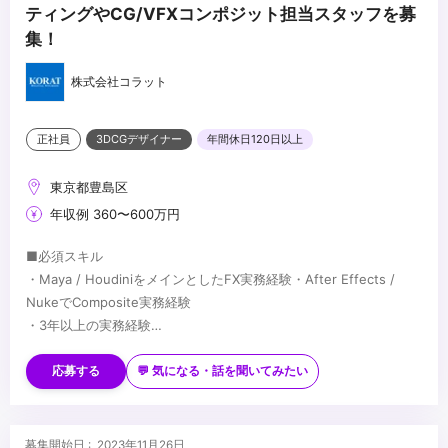
ティングやCG/VFXコンポジット担当スタッフを募
集！
株式会社コラット
正社員
3DCGデザイナー
年間休日120日以上
東京都豊島区
年収例 360〜600万円
■必須スキル
・Maya / HoudiniをメインとしたFX実務経験・After Effects /
NukeでComposite実務経験
・3年以上の実務経験
・一般的なビジネスマナーを習得済み
■歓迎スキル
・MEL、Python、Houdini Scriptを理解してAssetを作った経験
応募する
💬 気になる・話を聞いてみたい
※使用するScriptは何でも構いません。
・Game Engine「Unreal Engine、Unity」でFX実務製作経験
※Houdini Engineを使いUnreal Engine、Unity等でFX製作経験
...
募集開始日 : 2023年11月26日