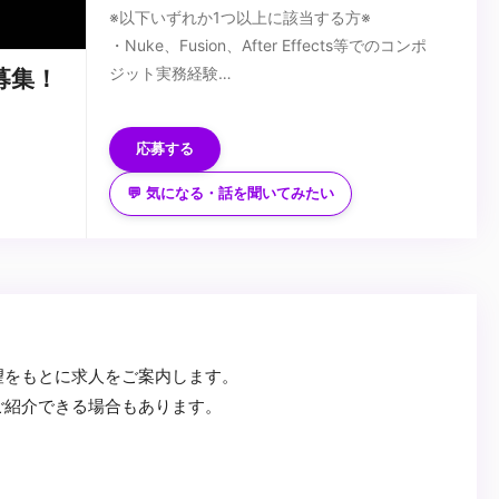
※以下いずれか1つ以上に該当する方※
・Nuke、Fusion、After Effects等でのコンポ
ジット実務経験
募集！
・撮影処理、VFX合成の基本知識と技術
■歓迎スキル
・映像制作パイプラインにおける合成工程の理解
・アニメ、実写、3D問わず、ハイエンド映像プ
応募する
ロジェクトでの実働経験
・AI生成素材のコンポジット経験
💬 気になる・話を聞いてみたい
・Unreal Engine、Unity等のゲームエンジンの使
■求める人物像
用経験
・新しい合成技術に挑戦し、AIと従来手法を融合
・Python等によるコンポジット自動化スクリプ
させた表現を追求したい方
ト作成経験
・技術的精度とアーティスティックな感性を両立
・アニメ制作現場での撮影処理実務経験
できる方
...
望をもとに求人をご案内します。
ご紹介できる場合もあります。