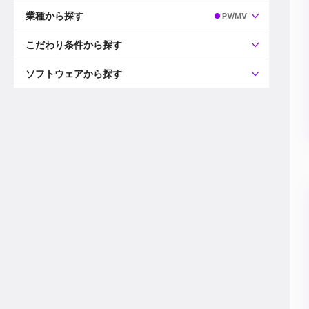
すべて
プロデューサー
業種から探す
PV/MV
プロダクションマネージャー
ディレクター
すべて
ビデオグラファー
映画/ドラマ
こだわり条件から探す
エディター
広告映像(TV/WEB)
モーショングラファー
インハウス動画
すべて
カラリスト
企業VP
AI
ソフトウェアから探す
3DCGデザイナー
XR(AR/VR/MR)
企業紹介動画あり
コンポジター
CG/アニメーション
スタートアップ・ベンチャー
すべて
VFXアーティスト
PV/MV
上場企業
Premiere Pro
カメラマン
ライブ映像/空間演出
自社プロダクトを持つ
After Effects
配信オペレーター
デジタルサイネージ
海外拠点あり
Media Composer
ミキサー
動画投稿
土日祝休み
DaVinci Resolve
デザイナー
ライブ配信
年間休日120日以上
Flame
営業
テレビ番組
ワークライフバランス
Fusion
デスク
インターネット放送局
リモートワーク可
Final Cut Proシリーズ
プランナー
その他
東京以外の勤務地
EDIUS Pro
その他
年収600万円以上
Nuke
産休・育休制度あり
Cinema 4D
チームで20代が活躍
Blender
20代におすすめ
Houdini
30代におすすめ
Maya
40代におすすめ
3ds Max
未経験者歓迎
Shade3D
マネージャー採用
ZBrush
新規事業立ち上げメンバー
Animate
3名以上採用予定
Live2D
語学力を活かせる
Unreal Engine
ADからのキャリアステップ
Unity
Photoshop
Illustrator
Indesign
その他