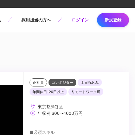
記
採用担当の方へ
ログイン
新規登録
正社員
コンポジター
土日祝休み
年間休日120日以上
リモートワーク可
東京都渋谷区
年収例 600〜1000万円
■必須スキル