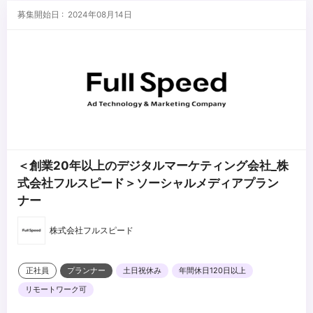
・イベント・展示会・空間演出等の企画経験
■求める人物像
募集開始日 : 2024年08月14日
・CG・映像制作に関する基礎知識
・アニメ・漫画・映画等、エンターテインメントへの深い理解を持
つ方
・担当IPを自ら読み込み・理解した上で提案できる方
・IPの世界観を広げる視点で企画に取り組める方
...
＜創業20年以上のデジタルマーケティング会社_株
式会社フルスピード＞ソーシャルメディアプラン
ナー
株式会社フルスピード
正社員
プランナー
土日祝休み
年間休日120日以上
リモートワーク可