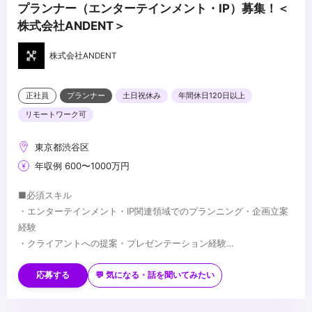
プランナー（エンターテインメント・IP）募集！＜
株式会社ANDENT＞
株式会社ANDENT
正社員
プランナー
土日祝休み
年間休日120日以上
リモートワーク可
東京都渋谷区
年収例 600〜1000万円
■必須スキル
・エンターテインメント・IP関連領域でのプランニング・企画立案
経験
・クライアントへの提案・プレゼンテーション経験
・複雑な要件を整理し、一つの企画にまとめる能力
■歓迎スキル
・広告代理店等でのエンターテインメント・IP案件のプランニング
応募する
💬 気になる・話を聞いてみたい
経験
・アニメ・映画・キャラクターIP等の権利関係・商習慣への理解