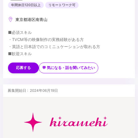
年間休日120日以上
リモートワーク可
東京都港区南青山
■必須スキル
・TVCM等の映像制作の実務経験がある方
・英語と日本語でのコミニュケーションが取れる方
■歓迎スキル
・海外で制作コーディネイト業務に携わっていた方
・広告代理店での業務経験がある方
応募する
💬 気になる・話を聞いてみたい
・ビジネスレベルの語学力（英語）がある方
・外国籍の方も歓迎、ビザサポート有 ※ビジネスレベルの日本語必
...
須（N1 程度以上）
募集開始日 : 2024年06月19日
・マネジメントや新規事業の開発にも興味のある方
・海外での映像制作、ビジネスに興味がある方など、将来海外で飛
躍したいと考えている方