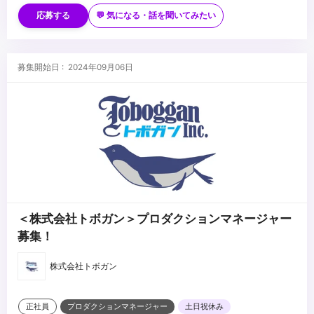
プロジェクトにおいて、チームをまとめ、スケジュール通りに業
＜歓迎要件＞
応募する
💬 気になる・話を聞いてみたい
務を遂行する経験を重視します。
・CM制作会社でのプロダクションマネージャー経験のある方優遇
・社会人経験３年以上
・Adobe Photoshop/Illustratorなどの画像編集ソフト、
・ビジネスで活用可能な英語力のある方
・FinalCutProなどの動画編集ソフトが使用できる方
募集開始日 : 2024年09月06日
ビジネス上で相手に伝わるニュアンスでの会話ができればOKで
＜求める人物像＞
す。
・これまでの経験を生かしながら、新しい取り組みへ柔軟にかつ能
実務経験やTOEICスコアなどは問いません。
動的に対応できる方
・色々な人とコミュニケーションを取ることが好きな方
・新しいメディアへの興味のある方、アイデアのある方、撮影が好
...
きな方
・グローバル案件、海外への興味のある方
＜株式会社トボガン＞プロダクションマネージャー
募集！
株式会社トボガン
正社員
プロダクションマネージャー
土日祝休み