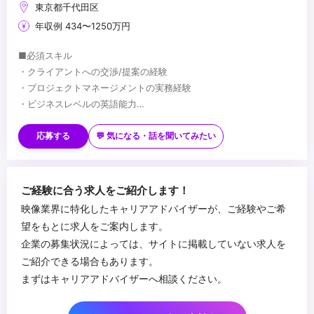
東京都千代田区
年収例 434〜1250万円
■必須スキル
・クライアントへの交渉/提案の経験
・プロジェクトマネージメントの実務経験
・ビジネスレベルの英語能力
・ビジネスレベルの日本語能力
■歓迎スキル
・何らかのものづくりに関する実務経験や深い知識
・テクノロジーや多様な素材、制作プロセスへの強い関心・知見
応募する
💬 気になる・話を聞いてみたい
・専門性を持ったメンバーと、共に課題解決をしていく能力
・企画立案、実施の経験
・予期せぬ変化にも対応できる、汎用性と柔軟性
...
ご経験に合う求人をご紹介します！
・論理的思考力
映像業界に特化したキャリアアドバイザーが、ご経験やご希
・メタ認知能力
望をもとに求人をご案内します。
企業の募集状況によっては、サイトに掲載していない求人を
ご紹介できる場合もあります。
まずはキャリアアドバイザーへ相談ください。