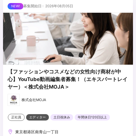
外とさせていただきます
■求める人物像
募集開始日 : 2026年08月05日
・制作する動画のクオリティに妥協しない方
・自ら仕事を取りに行き、プロフェッショナルとして成長する意欲
のある方
・責任感のある方
...
・周りのメンバーと協調・協業ができる方
【ファッションやコスメなどの女性向け商材が中
心】YouTube動画編集者募集！（エキスパートレイ
ヤー）＜株式会社MOJA＞
株式会社MOJA
正社員
エディター
土日祝休み
年間休日120日以上
東京都港区南青山一丁目