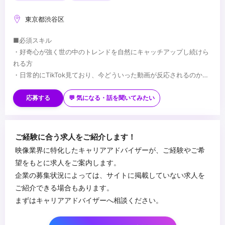
東京都渋谷区
■必須スキル
・好奇心が強く世の中のトレンドを自然にキャッチアップし続けら
れる方
・日常的にTikTok見ており、今どういった動画が反応されるのか多
くの手札を持っている方
■歓迎スキル
・縦型動画の企画・制作のご経験
・クライアントとのコミュニケーションスキル
応募する
💬 気になる・話を聞いてみたい
・映像制作に関する知識/経験
・過去に代理店経験がありSNS運用を経験したことがある方
・制作コストも踏まえた上で、企画を練り上げることができる方
...
ご経験に合う求人をご紹介します！
映像業界に特化したキャリアアドバイザーが、ご経験やご希
望をもとに求人をご案内します。
企業の募集状況によっては、サイトに掲載していない求人を
ご紹介できる場合もあります。
まずはキャリアアドバイザーへ相談ください。