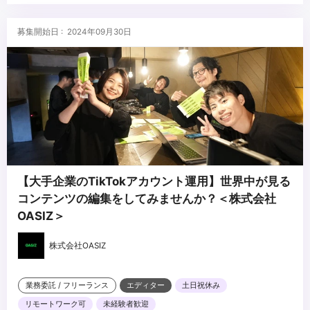
■求める人物像
・技術習得に積極的な方
募集開始日 : 2024年09月30日
・提案方人材(コミュニケーション能力が高い方)
...
【大手企業のTikTokアカウント運用】世界中が見る
コンテンツの編集をしてみませんか？＜株式会社
OASIZ＞
株式会社OASIZ
業務委託 / フリーランス
エディター
土日祝休み
リモートワーク可
未経験者歓迎