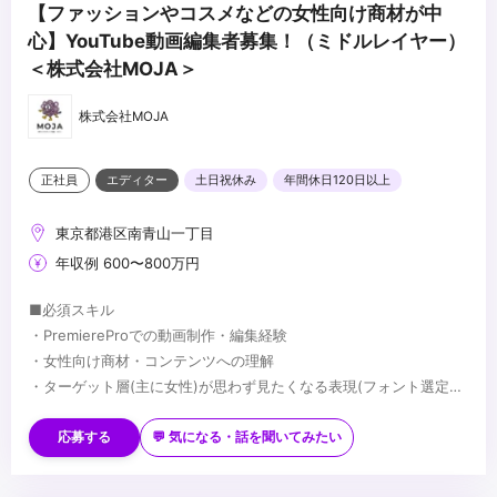
【ファッションやコスメなどの女性向け商材が中
心】YouTube動画編集者募集！（ミドルレイヤー）
＜株式会社MOJA＞
株式会社MOJA
正社員
エディター
土日祝休み
年間休日120日以上
東京都港区南青山一丁目
年収例 600〜800万円
■必須スキル
・PremiereProでの動画制作・編集経験
・女性向け商材・コンテンツへの理解
・ターゲット層(主に女性)が思わず見たくなる表現(フォント選定・
配色・リズム感)へのこだわり
■歓迎スキル
※応募時は、ポートフォリオor制作物のURLのご提出をお願いしま
・PhotoshopやIllustratorを用いたデザイン経験がある方
応募する
💬 気になる・話を聞いてみたい
す
・AfterEffectsの使用経験がある方
※未経験、またはスクール課題のみの作品は、恐れ入りますが対象
・美容・ファッションに興味関心がある方