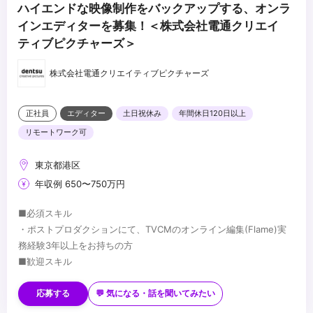
ハイエンドな映像制作をバックアップする、オンラ
インエディターを募集！＜株式会社電通クリエイ
ティブピクチャーズ＞
株式会社電通クリエイティブピクチャーズ
正社員
エディター
土日祝休み
年間休日120日以上
リモートワーク可
東京都港区
年収例 650〜750万円
■必須スキル
・ポストプロダクションにて、TVCMのオンライン編集(Flame)実
務経験3年以上をお持ちの方
■歓迎スキル
・撮影技術・3DCGの知見、経験
・生成AIをはじめ、先進映像技術の知見、活用実績
応募する
💬 気になる・話を聞いてみたい
・バーチャルプロダクションに関する知見、経験