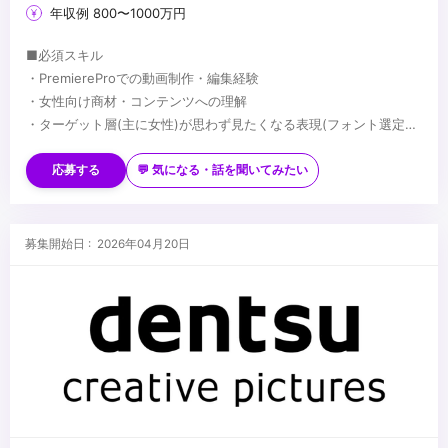
年収例 800〜1000万円
■必須スキル
・PremiereProでの動画制作・編集経験
・女性向け商材・コンテンツへの理解
・ターゲット層(主に女性)が思わず見たくなる表現(フォント選定・
配色・リズム感)へのこだわり
■歓迎スキル
※応募時は、ポートフォリオor制作物のURLのご提出をお願いしま
・PhotoshopやIllustratorを用いたデザイン経験がある方
応募する
💬 気になる・話を聞いてみたい
す
・AfterEffectsの使用経験がある方
※未経験、またはスクール課題のみの作品は、恐れ入りますが対象
・美容・ファッションに興味関心がある方
外とさせていただきます
■求める人物像
募集開始日 : 2026年04月20日
・制作する動画のクオリティに妥協しない方
・自ら仕事を取りに行き、プロフェッショナルとして成長する意欲
のある方
・責任感のある方
...
・周りのメンバーと協調・協業ができる方