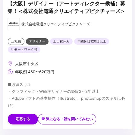
【大阪】デザイナー（アートディレクター候補）募
集！＜株式会社電通クリエイティブピクチャーズ＞
株式会社電通クリエイティブピクチャーズ
正社員
デザイナー
土日祝休み
年間休日120日以上
リモートワーク可
大阪市中央区
年収例 460〜620万円
■必須スキル
・グラフィック・WEBデザイナーの経験2～3年以上
・Adobeソフトの基本操作（illustrator、photoshopのスキルは必
須）
■歓迎スキル
・Microsoft Word／Excel／PowerPointの基本操作
応募する
💬 気になる・話を聞いてみたい
・生成AIに関する広告制作の基礎知識があれば尚可
...