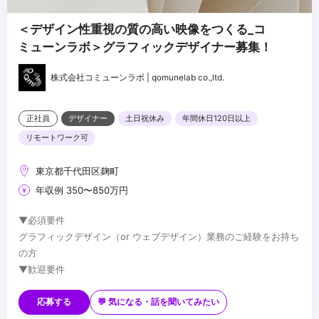
＜デザイン性重視の質の高い映像をつくる_コ
ミューンラボ＞グラフィックデザイナー募集！
株式会社コミューンラボ | qomunelab co.,ltd.
正社員
デザイナー
土日祝休み
年間休日120日以上
リモートワーク可
東京都千代田区麹町
年収例 350〜850万円
▼必須要件
グラフィックデザイン（or ウェブデザイン）業務のご経験をお持ち
の方
▼歓迎要件
・高い品質基準を持ち、常に創造的な解決策を提供できる方
・製品やサービスに対して情熱を持ち、革新を追求する方
応募する
💬 気になる・話を聞いてみたい
・チームと共に、積極的にアイデアを形にしていける方