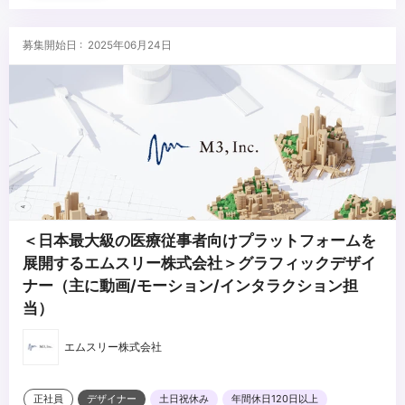
▼求める人物像
・高い品質基準を持ち、常に創造的な解決策を提供できる方
募集開始日 : 2025年06月24日
・製品やサービスに対して情熱を持ち、革新を追求する方
・チームと共に、積極的にアイデアを形にしていける方
...
＜日本最大級の医療従事者向けプラットフォームを
展開するエムスリー株式会社＞グラフィックデザイ
ナー（主に動画/モーション/インタラクション担
当）
エムスリー株式会社
正社員
デザイナー
土日祝休み
年間休日120日以上