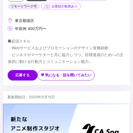
リモートワーク可
企業紹介動画あり
東京都港区
年収例 400万円〜
■必須スキル
・Webサービスおよびプロモーションのデザイン実務経験
・ビジネスやマーケターと共に協力しつつ、目標達成のためへの主
体的に動ける行動力とコミュニケーション能力
・論理性と客観性を持ちながら、デザインの提案/実施する力
■歓迎スキル
・Photoshop、Illustratorの実務経験3年以上
・インタビューなどで得た定性データや、解析ツールを用いた定量
応募する
💬 気になる・話を聞いてみたい
・ユーザーの反応を見ながら柔軟に対応できる適応力
データなどインサイトを捉えたデザイン改善経験
・SNSマーケティング等のプロモーション経験
・Premiere、AfterEffectsの実務経験3年以上
...
募集開始日 : 2025年01月15日
・CMやWEBプロモーション等のプロモーション動画の編集実務経
験
・Webサイトやアプリにおけるインタラクションデザインの実務経
験
・Lottie等を用いたアニメーション制作経験