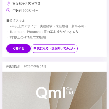
東京都渋谷区神宮前
年収例 360万円〜
■必須スキル
・2年以上のデザイナー実務経験（未経験者・新卒不可）
・Illustrator、Photoshop等の基本操作ができる方
・1年以上のHTML/CSS経験
■歓迎スキル
・弊社のミッションに共感していただける方
応募する
💬 気になる・話を聞いてみたい
・カスタマーに親身に寄り添ったヒアリングや提案に自信のある方
・ベンチャー精神をもって様々なことに挑戦したい方
■求める人物像
募集開始日 : 2025年08月04日
・学び続けられる方
・達成志向が強い方
...