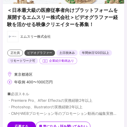
＜日本最大級の医療従事者向けプラットフォームを
展開するエムスリー株式会社＞ビデオグラファー経
験を活かせる映像クリエイターを募集！
エムスリー株式会社
正社員
ビデオグラファー
土日祝休み
年間休日120日以上
リモートワーク可
企業紹介動画あり
東京都港区
年収例 400〜1000万円
■必須スキル
・Premiere Pro、After Effectsの実務経験2年以上
・Photoshop、Illustratorの実務経験2年以上
・CMやWEBプロモーション等のプロモーション動画の編集実務経
験
■歓迎スキル
・マーケターやデザイナーと共に協力しつつ、目標達成のためへの
★映像制作において何らかの強みや得意領域をお持ちの方
応募する
💬 気になる・話を聞いてみたい