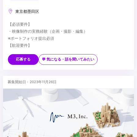
東京都墨田区
【必須要件】
・映像制作の実務経験（企画・撮影・編集）
※ポートフォリオ提出必須
【歓迎要件】
・映像ディレクターの経験
・各種映像機材の使用経験
応募する
💬 気になる・話を聞いてみたい
・PremirePro / After Effectsの使用経験
・その他テクニカルの経験
...
・投資に興味がある方
募集開始日 : 2023年11月26日