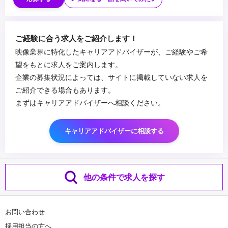
主体的に動ける行動力とコミュニケーション能力
・動画コンテンツの制作ディレクションの経験
・論理性と客観性を持ちながら、動画の提案/実施する力
・SNSマーケティング等のプロモーション経験
・解析ツールを用いた定量データなどインサイトを捉えたクリエイ
...
ご経験に合う求人をご紹介します！
ティブ改善経験
映像業界に特化したキャリアアドバイザーが、ご経験やご希
・映像制作会社勤務の経験
望をもとに求人をご案内します。
企業の募集状況によっては、サイトに掲載していない求人を
ご紹介できる場合もあります。
まずはキャリアアドバイザーへ相談ください。
キャリアアドバイザーに相談する
他の条件で求人を探す
お問い合わせ
採用担当の方へ