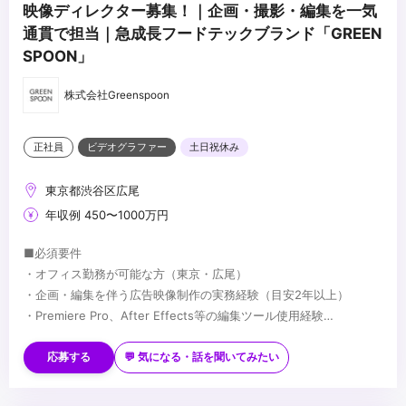
映像ディレクター募集！｜企画・撮影・編集を一気
通貫で担当｜急成長フードテックブランド「GREEN
SPOON」
株式会社Greenspoon
正社員
ビデオグラファー
土日祝休み
東京都渋谷区広尾
年収例 450〜1000万円
■必須要件
・オフィス勤務が可能な方（東京・広尾）
・企画・編集を伴う広告映像制作の実務経験（目安2年以上）
・Premiere Pro、After Effects等の編集ツール使用経験
・ポートフォリオが提出可能な方
■歓迎要件
・撮影経験
応募する
💬 気になる・話を聞いてみたい
・Web広告やSNS広告クリエイティブの制作経験
...