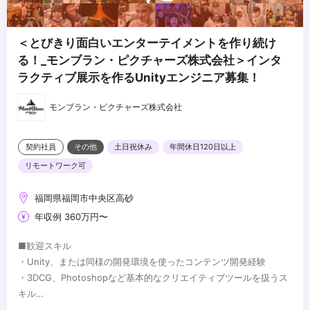
＜とびきり面白いエンターテイメントを作り続け
る！_モンブラン・ピクチャーズ株式会社＞インタ
ラクティブ展示を作るUnityエンジニア募集！
モンブラン・ピクチャーズ株式会社
契約社員
その他
土日祝休み
年間休日120日以上
リモートワーク可
福岡県福岡市中央区高砂
年収例 360万円〜
■歓迎スキル
・Unity、または同様の開発環境を使ったコンテンツ開発経験
・3DCG、Photoshopなど基本的なクリエイティブツールを扱うス
キル
・3Dグラフィクスに関する知識
...