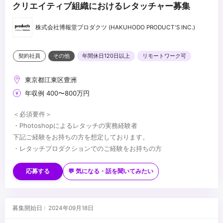
クリエイティブ組織におけるレタッチャー募集
株式会社博報堂プロダクツ (HAKUHODO PRODUCT'S INC.)
契約社員
その他
年間休日120日以上
リモートワーク可
東京都江東区豊洲
年収例 400〜800万円
＜必須要件＞
・Photoshopによるレタッチの実務経験者
下記ご経験をお持ちの方を想定しております。
・レタッチプロダクションでのご経験をお持ちの方
・出版社やECサイト運営企業にてレタッチ業務に従事されている方
・グラフィックデザイナーのご経験をお持ちで、レタッチに関する
応募する
💬 気になる・話を聞いてみたい
専門性を磨いていきたい方
＜歓迎要件＞
・フォトグラファーのアシスタントとして、レタッチまで経験され
・実務経験3年以上
ている方
＜求める人物像＞
募集開始日 : 2024年09月18日
・ 撮影、写真に対する知識