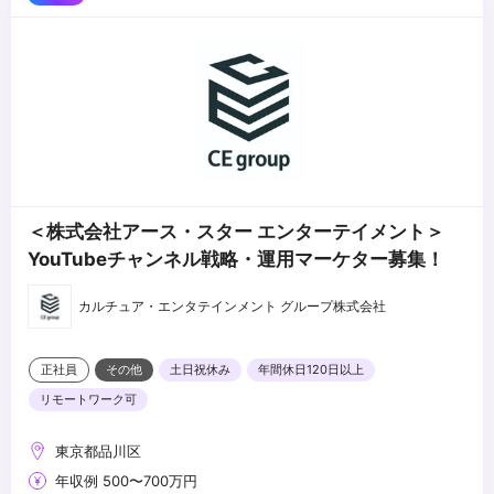
たい理由
・YouTubeのトレンドや動画制作に関する知見
└今までの経験から、タレントマネージャー職に活かせそうな点
＜株式会社アース・スター エンターテイメント＞
YouTubeチャンネル戦略・運用マーケター募集！
カルチュア・エンタテインメント グループ株式会社
正社員
その他
土日祝休み
年間休日120日以上
リモートワーク可
東京都品川区
年収例 500〜700万円