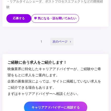
・リアルタイムシェーダ、ポストプロセスエフェクトなどの開発経
験
■歓迎スキル
・Unreal EngineやUnityを使用したリアルタイムグラフィック開発
応募する
💬 気になる・話を聞いてみたい
経験
・プリレンダーCGの制作業務経験
・インタラクティブアプリの開発経験
...
1
次のページ
ご経験に合う求人をご紹介します！
映像業界に特化したキャリアアドバイザーが、ご経験やご希
望をもとに求人をご案内します。
企業の募集状況によっては、サイトに掲載していない求人を
ご紹介できる場合もあります。
まずはキャリアアドバイザーへ相談ください。
キャリアアドバイザーに相談する