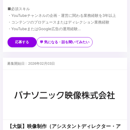
■必須スキル
・YouTubeチャンネルの企画・運営に関わる業務経験を3年以上
・コンテンツのプロデュースまたはディレクション業務経験
・YouTubeまたはGoogle広告の運用経験
・データ分析を基に施策を立案した経験
■歓迎スキル
・動画制作や編集など、ご自身でクリエイティブ業務に携わった経
応募する
💬 気になる・話を聞いてみたい
験
・プロジェクトマネジメントに関する知識・スキル、または実務経
験
...
募集開始日 : 2026年02月03日
【大阪】映像制作（アシスタントディレクター・ア