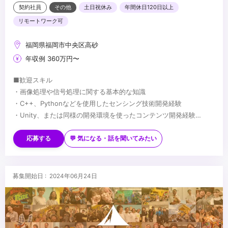
契約社員
その他
土日祝休み
年間休日120日以上
リモートワーク可
福岡県福岡市中央区高砂
年収例 360万円〜
■歓迎スキル
・画像処理や信号処理に関する基本的な知識
・C++、Pythonなどを使用したセンシング技術開発経験
・Unity、または同様の開発環境を使ったコンテンツ開発経験
・3DCG、Photoshopなど基本的なクリエイティブツールを扱うス
...
キル
応募する
💬 気になる・話を聞いてみたい
・自身のオリジナル作品の制作経験（学生時の作品で構いません）
募集開始日 : 2024年06月24日