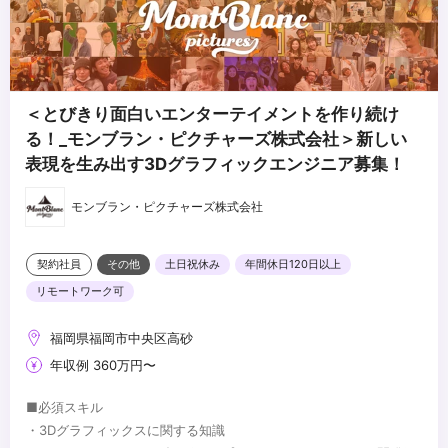
＜とびきり面白いエンターテイメントを作り続け
る！_モンブラン・ピクチャーズ株式会社＞新しい
表現を生み出す3Dグラフィックエンジニア募集！
モンブラン・ピクチャーズ株式会社
契約社員
その他
土日祝休み
年間休日120日以上
リモートワーク可
福岡県福岡市中央区高砂
年収例 360万円〜
■必須スキル
・3Dグラフィックスに関する知識