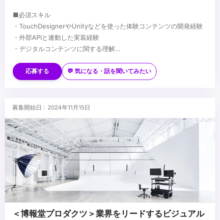
■必須スキル
・TouchDesignerやUnityなどを使った体験コンテンツの開発経験
・外部APIと連動した実装経験
・デジタルコンテンツに関する理解
・ユーザーエクスペリエンス、情報設計、ユーザーインターフェー
■歓迎スキル
スへの理解
・Webフロントエンドエンジニアとしての経験
応募する
💬 気になる・話を聞いてみたい
・Webサイトの設計スキル（CSS設計やコンポーネント設計）
・インスタレーションや体験コンテンツのシステム設計
・iOS/Androidのネイティブアプリ開発
...
募集開始日 : 2024年11月15日
・DMX/ArtNetによる照明やLEDの制御
・各種センサやマイコン、Raspberry Piなどを使用した開発
・AR/XR、ライブ配信コンテンツの制作
・Blender/HoudiniなどDCCツールの使用経験
・プロジェクターやカメラ、音響照明等機材の知識及び運用経験
・生成AIを使ったコンテンツの開発経験
・AIコーディングの案件での利用経験
＜博報堂プロダクツ＞業界をリードするビジュアル