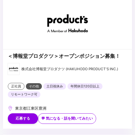
・ フォトグラファーやデザイナーとのコミュニケーション能力
・ クライアントの要望に応えるための細部へのこだわり
・ 責任感と達成感を持ち、チームで協力して業務に取り組む姿勢
...
・ 映像や最新のビジュアル制作に高い関心のある方
＜博報堂プロダクツ＞オープンポジション募集！
株式会社博報堂プロダクツ (HAKUHODO PRODUCT'S INC.)
正社員
その他
土日祝休み
年間休日120日以上
リモートワーク可
東京都江東区豊洲
応募する
💬 気になる・話を聞いてみたい