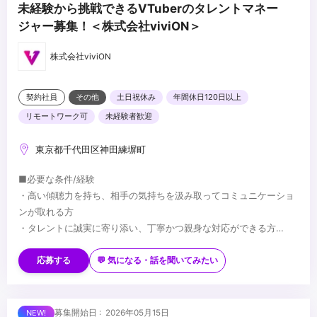
未経験から挑戦できるVTuberのタレントマネー
ジャー募集！＜株式会社viviON＞
株式会社viviON
契約社員
その他
土日祝休み
年間休日120日以上
リモートワーク可
未経験者歓迎
東京都千代田区神田練塀町
■必要な条件/経験
・高い傾聴力を持ち、相手の気持ちを汲み取ってコミュニケーショ
ンが取れる方
・タレントに誠実に寄り添い、丁寧かつ親身な対応ができる方
・VTuber事業やエンターテインメントに対する強い興味・関心・熱
■望ましい経験/スキル
意
・業界を問わず、メンバーのマネジメントや育成に携わった経験
応募する
💬 気になる・話を聞いてみたい
・基本的なPCスキルおよびビジネスマナー
・販売、接客、営業など、対人折衝や顧客対応の経験
・下記質問への回答を添えてご応募ください
・保険代理店や店舗運営（店長・SV）など、ホスピタリティと調整
└タレントマネージャーないしはviviON、エンタメ業界へ挑戦し
力が求められる業務経験
...
募集開始日 : 2026年05月15日