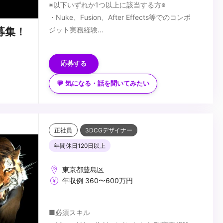
※以下いずれか1つ以上に該当する方※
・Nuke、Fusion、After Effects等でのコンポ
ジット実務経験
募集！
・撮影処理、VFX合成の基本知識と技術
■歓迎スキル
・映像制作パイプラインにおける合成工程の理解
・アニメ、実写、3D問わず、ハイエンド映像プ
応募する
ロジェクトでの実働経験
・AI生成素材のコンポジット経験
💬 気になる・話を聞いてみたい
・Unreal Engine、Unity等のゲームエンジンの使
■求める人物像
用経験
・新しい合成技術に挑戦し、AIと従来手法を融合
・Python等によるコンポジット自動化スクリプ
させた表現を追求したい方
ト作成経験
・技術的精度とアーティスティックな感性を両立
正社員
3DCGデザイナー
・アニメ制作現場での撮影処理実務経験
できる方
...
年間休日120日以上
東京都豊島区
年収例 360〜600万円
■必須スキル