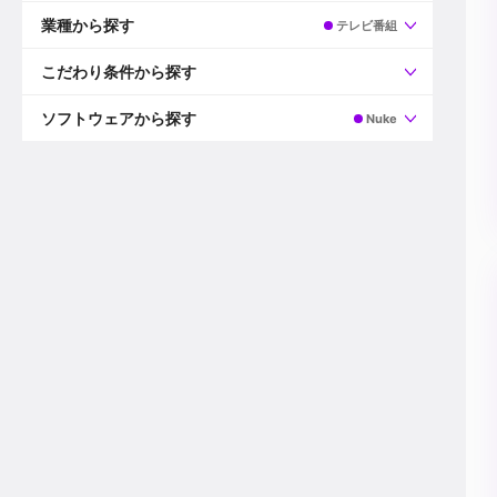
すべて
プロデューサー
業種から探す
テレビ番組
プロダクションマネージャー
ディレクター
すべて
ビデオグラファー
映画/ドラマ
こだわり条件から探す
エディター
広告映像(TV/WEB)
モーショングラファー
インハウス動画
すべて
カラリスト
企業VP
AI
ソフトウェアから探す
Nuke
3DCGデザイナー
XR(AR/VR/MR)
企業紹介動画あり
コンポジター
CG/アニメーション
スタートアップ・ベンチャー
すべて
VFXアーティスト
PV/MV
上場企業
Premiere Pro
カメラマン
ライブ映像/空間演出
自社プロダクトを持つ
After Effects
配信オペレーター
デジタルサイネージ
海外拠点あり
Media Composer
ミキサー
動画投稿
土日祝休み
DaVinci Resolve
デザイナー
ライブ配信
年間休日120日以上
Flame
営業
テレビ番組
ワークライフバランス
Fusion
デスク
インターネット放送局
リモートワーク可
Final Cut Proシリーズ
プランナー
その他
東京以外の勤務地
EDIUS Pro
その他
年収600万円以上
Nuke
産休・育休制度あり
Cinema 4D
チームで20代が活躍
Blender
20代におすすめ
Houdini
30代におすすめ
Maya
40代におすすめ
3ds Max
未経験者歓迎
Shade3D
マネージャー採用
ZBrush
新規事業立ち上げメンバー
Animate
3名以上採用予定
Live2D
語学力を活かせる
Unreal Engine
ADからのキャリアステップ
Unity
Photoshop
Illustrator
Indesign
その他