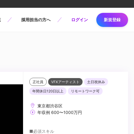
記
採用担当の方へ
ログイン
新規登録
正社員
VFXアーティスト
土日祝休み
年間休日120日以上
リモートワーク可
東京都渋谷区
年収例 600〜1000万円
■必須スキル