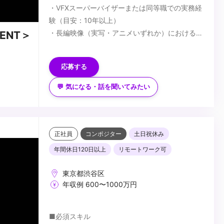
・VFXスーパーバイザーまたは同等職での実務経
験（目安：10年以上）
・長編映像（実写・アニメいずれか）における
ENT＞
VFX工程の統括経験
■歓迎スキル
・監督・プロデューサーとの制作上の折衝経験
・国内外プロダクションとの協業経験
応募する
・Houdini／Nuke 等、主要VFXツールの深い知
識
💬 気になる・話を聞いてみたい
・AIを活用した映像制作への取り組み経験
■求める人物像
・実写・アニメ双方のVFX経験
・VFX工程全体を俯瞰し、監督・プロデューサー
・コンポジッター・クリエイター等のチームマネ
と対等に折衝できる方
ジメント
・パイプライン設計・チームビルディングを自ら
正社員
コンポジター
土日祝休み
主導できる方
...
年間休日120日以上
リモートワーク可
・技術的バックグラウンドとマネジメント力を併
せ持つ方
東京都渋谷区
・AIの活用に前向きな方
年収例 600〜1000万円
■必須スキル