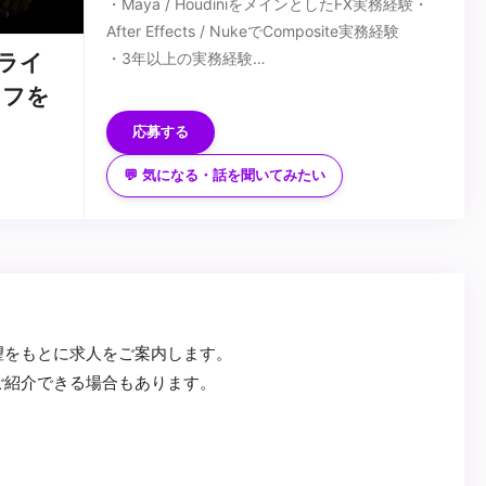
・Maya / HoudiniをメインとしたFX実務経験・
After Effects / NukeでComposite実務経験
・3年以上の実務経験
のライ
・一般的なビジネスマナーを習得済み
■歓迎スキル
ッフを
・MEL、Python、Houdini Scriptを理解して
応募する
Assetを作った経験
※使用するScriptは何でも構いません。
💬 気になる・話を聞いてみたい
・Game Engine「Unreal Engine、Unity」でFX
...
実務製作経験
※Houdini Engineを使いUnreal Engine、Unity
等でFX製作経験
・利益、効率を意識して作業できる
・後進の指導経験（リード以上）
望をもとに求人をご案内します。
・マネジメント経験（部下5人以上、マネジメン
ご紹介できる場合もあります。
トの実務経験3年以上はなお歓迎）
・3DCGならではの価値を提供できる