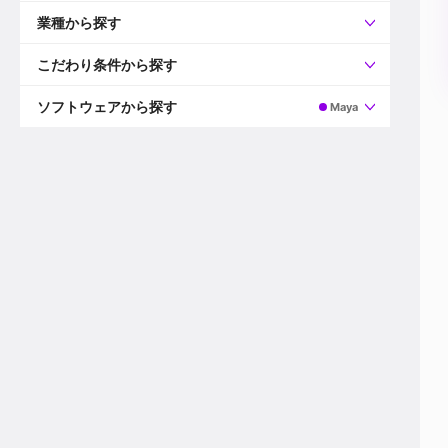
すべて
プロデューサー
業種から探す
プロダクションマネージャー
ディレクター
すべて
ビデオグラファー
映画/ドラマ
こだわり条件から探す
エディター
広告映像(TV/WEB)
モーショングラファー
インハウス動画
すべて
カラリスト
企業VP
AI
ソフトウェアから探す
Maya
3DCGデザイナー
XR(AR/VR/MR)
企業紹介動画あり
コンポジター
CG/アニメーション
スタートアップ・ベンチャー
すべて
VFXアーティスト
PV/MV
上場企業
Premiere Pro
カメラマン
ライブ映像/空間演出
自社プロダクトを持つ
After Effects
配信オペレーター
デジタルサイネージ
海外拠点あり
Media Composer
ミキサー
動画投稿
土日祝休み
DaVinci Resolve
デザイナー
ライブ配信
年間休日120日以上
Flame
営業
テレビ番組
ワークライフバランス
Fusion
デスク
インターネット放送局
リモートワーク可
Final Cut Proシリーズ
プランナー
その他
東京以外の勤務地
EDIUS Pro
その他
年収600万円以上
Nuke
産休・育休制度あり
Cinema 4D
チームで20代が活躍
Blender
20代におすすめ
Houdini
30代におすすめ
Maya
40代におすすめ
3ds Max
未経験者歓迎
Shade3D
マネージャー採用
ZBrush
新規事業立ち上げメンバー
Animate
3名以上採用予定
Live2D
語学力を活かせる
Unreal Engine
ADからのキャリアステップ
Unity
Photoshop
Illustrator
Indesign
その他