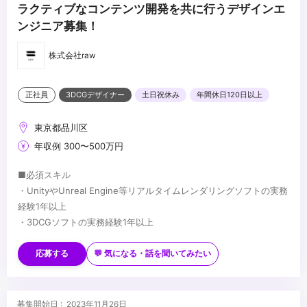
ラクティブなコンテンツ開発を共に行うデザインエ
ンジニア募集！
株式会社raw
正社員
3DCGデザイナー
土日祝休み
年間休日120日以上
東京都品川区
年収例 300〜500万円
■必須スキル
・UnityやUnreal Engine等リアルタイムレンダリングソフトの実務
経験1年以上
・3DCGソフトの実務経験1年以上
■歓迎スキル
・クリエイティブ意欲が高く、向上意欲の高い方
応募する
💬 気になる・話を聞いてみたい
・社内外のコミュニケーションを柔軟に対応できる方
...
募集開始日 : 2023年11月26日