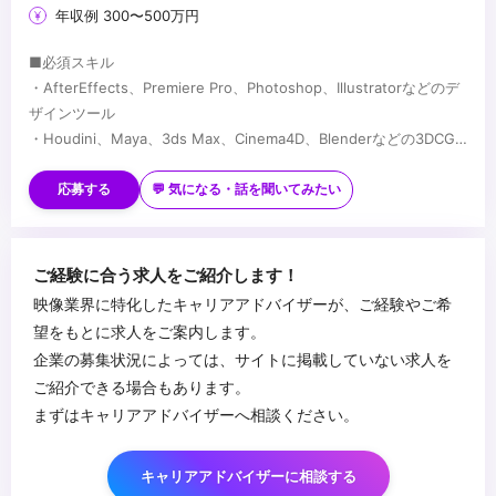
年収例 300〜500万円
■必須スキル
・AfterEffects、Premiere Pro、Photoshop、Illustratorなどのデ
ザインツール
・Houdini、Maya、3ds Max、Cinema4D、Blenderなどの3DCG
ツールいずれか
■歓迎スキル
・クリエイティブ意欲が高く、向上意欲の高い方
応募する
💬 気になる・話を聞いてみたい
・社内外のコミュニケーションを柔軟に対応できる方
...
ご経験に合う求人をご紹介します！
映像業界に特化したキャリアアドバイザーが、ご経験やご希
望をもとに求人をご案内します。
企業の募集状況によっては、サイトに掲載していない求人を
ご紹介できる場合もあります。
まずはキャリアアドバイザーへ相談ください。
キャリアアドバイザーに相談する