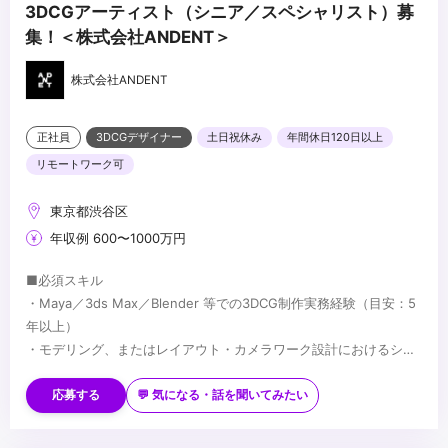
3DCGアーティスト（シニア／スペシャリスト）募
集！＜株式会社ANDENT＞
株式会社ANDENT
正社員
3DCGデザイナー
土日祝休み
年間休日120日以上
リモートワーク可
東京都渋谷区
年収例 600〜1000万円
■必須スキル
・Maya／3ds Max／Blender 等での3DCG制作実務経験（目安：5
年以上）
・モデリング、またはレイアウト・カメラワーク設計におけるシニ
アレベルの技術力
■歓迎スキル
・映像制作パイプラインの理解
・長編映像・ハイエンドCG・没入型コンテンツでの実務経験
応募する
💬 気になる・話を聞いてみたい
・Houdini／Geometry Nodes 等を用いたプロシージャルワークフ
ローでの制作経験