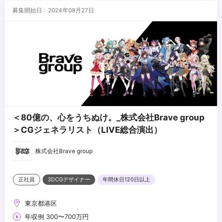
・Unreal Engine／Unity 等のリアルタイムエンジン使用経験
...
募集開始日 : 2024年08月27日
・AIを活用した映像制作の経験
・Python 等によるツール開発・自動化の経験
＜80億の、心をうちぬけ。_株式会社Brave group
＞CGジェネラリスト（LIVE総合演出）
株式会社Brave group
正社員
3DCGデザイナー
年間休日120日以上
東京都港区
年収例 300〜700万円